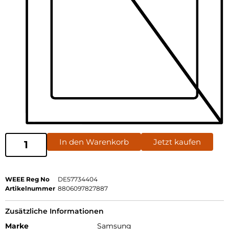
In den Warenkorb
Jetzt kaufen
WEEE Reg No
DE57734404
Artikelnummer
8806097827887
Zusätzliche Informationen
Marke
Samsung