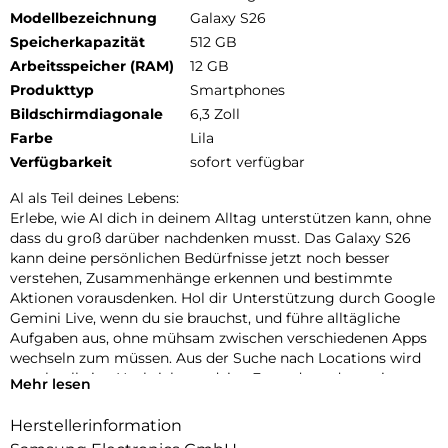
Modellbezeichnung
Galaxy S26
Speicherkapazität
512 GB
Arbeitsspeicher (RAM)
12 GB
Produkttyp
Smartphones
Bildschirmdiagonale
6,3 Zoll
Farbe
Lila
Verfügbarkeit
sofort verfügbar
Al als Teil deines Lebens:
Erlebe, wie AI dich in deinem Alltag unterstützen kann, ohne
dass du groß darüber nachdenken musst. Das Galaxy S26
kann deine persönlichen Bedürfnisse jetzt noch besser
verstehen, Zusammenhänge erkennen und bestimmte
Aktionen vorausdenken. Hol dir Unterstützung durch Google
Gemini Live, wenn du sie brauchst, und führe alltägliche
Aufgaben aus, ohne mühsam zwischen verschiedenen Apps
wechseln zum müssen. Aus der Suche nach Locations wird
so schnell eine Nachricht an deine Freunde und aus einer
Mehr lesen
Terminvereinbarung im Chat ein Eintrag in deinem Kalender.
Nutze auch Circle to Search mit Google, um schnell die
Herstellerinformation
gewünschten Informationen zu finden. Die neueste Version