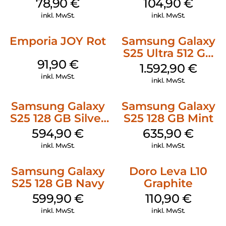
78,90
€
104,90
€
inkl. MwSt.
inkl. MwSt.
Emporia JOY Rot
Samsung Galaxy
S25 Ultra 512 GB
91,90
€
Titanium
1.592,90
€
Whitesilver
inkl. MwSt.
inkl. MwSt.
Samsung Galaxy
Samsung Galaxy
S25 128 GB Silver
S25 128 GB Mint
Shadow
594,90
€
635,90
€
inkl. MwSt.
inkl. MwSt.
Samsung Galaxy
Doro Leva L10
S25 128 GB Navy
Graphite
599,90
€
110,90
€
inkl. MwSt.
inkl. MwSt.