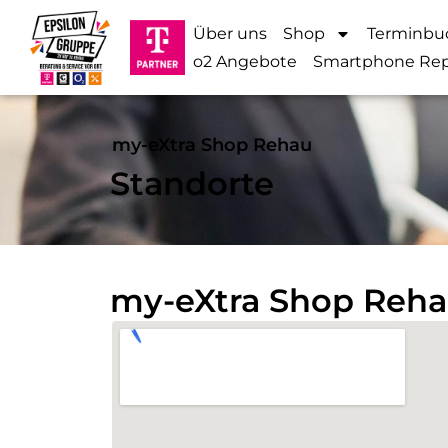
Über uns
Shop
Terminbu
o2 Angebote
Smartphone Rep
my-eXtra Shop Rehau
Standorte
my-eXtra Shop Reh