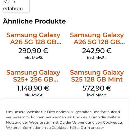
Mehr
erfahren
Ähnliche Produkte
Samsung Galaxy
Samsung Galaxy
A26 5G 128 GB
A26 5G 128 GB
White
Mint
290,90
€
242,90
€
inkl. MwSt.
inkl. MwSt.
Samsung Galaxy
Samsung Galaxy
S25+ 256 GB
S25 128 GB Mint
Icyblue
1.148,90
€
572,90
€
inkl. MwSt.
inkl. MwSt.
HMD Fusion
Crosscall Stellar-
Um unsere Website für Dich optimal zu gestalten und fortlaufend
Business Edition
M6 128 GB
verbessern zu können, verwenden wir Cookies. Durch die weitere
256 GB Grey
Schwarz
Nutzung der Website stimmst Du der Verwendung von Cookies zu.
266,90
€
407,90
€
Weitere Informationen zu Cookies erhältst Du in unserer