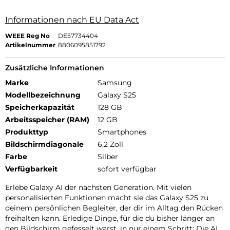
Informationen nach EU Data Act
WEEE Reg No
DE57734404
Artikelnummer
8806095851792
Zusätzliche Informationen
Marke
Samsung
Modellbezeichnung
Galaxy S25
Speicherkapazität
128 GB
Arbeitsspeicher (RAM)
12 GB
Produkttyp
Smartphones
Bildschirmdiagonale
6,2 Zoll
Farbe
Silber
Verfügbarkeit
sofort verfügbar
Erlebe Galaxy AI der nächsten Generation. Mit vielen
personalisierten Funktionen macht sie das Galaxy S25 zu
deinem persönlichen Begleiter, der dir im Alltag den Rücken
freihalten kann. Erledige Dinge, für die du bisher länger an
den Bildschirm gefesselt warst, in nur einem Schritt: Die AI