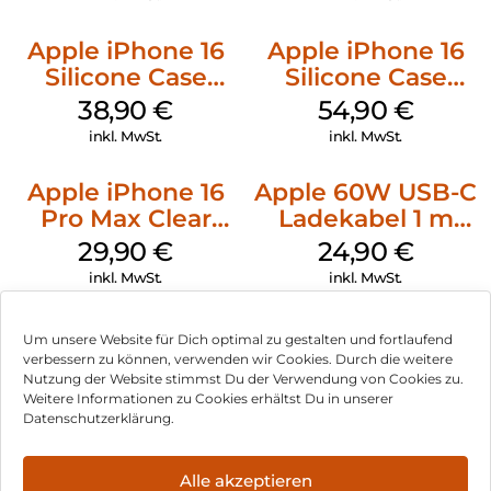
Apple iPhone 16
Apple iPhone 16
Silicone Case
Silicone Case
MagSafe
MagSafe Black
38,90
€
54,90
€
Ultramarine
inkl. MwSt.
inkl. MwSt.
Apple iPhone 16
Apple 60W USB-C
Pro Max Clear
Ladekabel 1 m
Case MagSafe
Weiß
29,90
€
24,90
€
Transparent
inkl. MwSt.
inkl. MwSt.
Um unsere Website für Dich optimal zu gestalten und fortlaufend
verbessern zu können, verwenden wir Cookies. Durch die weitere
Nutzung der Website stimmst Du der Verwendung von Cookies zu.
Impressum
Weitere Informationen zu Cookies erhältst Du in unserer
Datenschutzerklärung.
AGB
Datenschutz
Alle akzeptieren