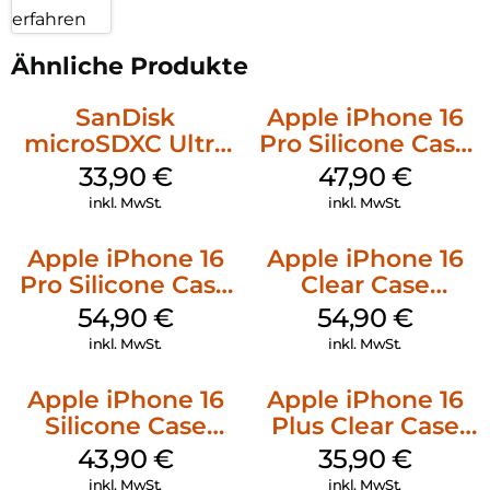
erfahren
Ähnliche Produkte
SanDisk
Apple iPhone 16
microSDXC Ultra
Pro Silicone Case
128 GB + Adapter
MagSafe Denim
33,90
€
47,90
€
Mobile
inkl. MwSt.
inkl. MwSt.
Apple iPhone 16
Apple iPhone 16
Pro Silicone Case
Clear Case
MagSafe Black
MagSafe
54,90
€
54,90
€
Transparent
inkl. MwSt.
inkl. MwSt.
Apple iPhone 16
Apple iPhone 16
Silicone Case
Plus Clear Case
MagSafe Plum
MagSafe
43,90
€
35,90
€
Transparent
inkl. MwSt.
inkl. MwSt.