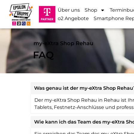
Über uns
Shop
Terminbu
o2 Angebote
Smartphone Rep
my-eXtra Shop Rehau
FAQ
Was genau ist der my-eXtra Shop Rehau
Der my-eXtra Shop Rehau in Rehau ist Ihr
Tablets, Festnetz-Anschlüsse und profess
Wie kann ich das Team des my-eXtra Sh
Sie erreichen das Team des my-eXtra Shop