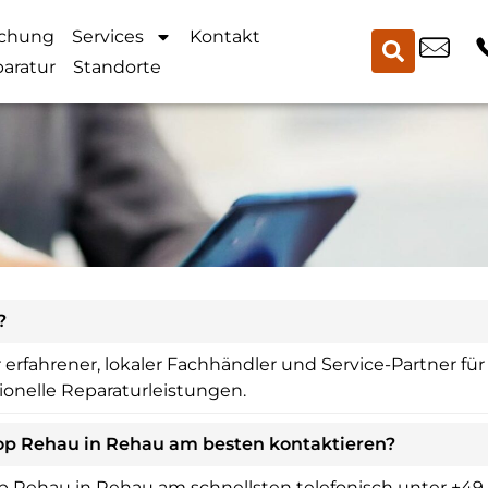
chung
Services
Kontakt
aratur
Standorte
?
 erfahrener, lokaler Fachhändler und Service-Partner fü
ionelle Reparaturleistungen.
op Rehau in Rehau am besten kontaktieren?
 Rehau in Rehau am schnellsten telefonisch unter +49 9