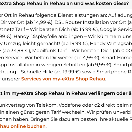
eXtra Shop Rehau in Rehau an und was kosten diese?
 Ort in Rehau folgende Dienstleistungen an: Aufladung d
 Dir vor Ort (ab 14,99 €), DSL Router Installation vor Ort
netz Tarif – Wir beraten Dich (ab 14,99 €), Google Service
 9,99 €), Handy Displayfolie anbringen – Wir kümmern un
andy Umzug leicht gemacht! (ab 19,99 €), Handy Vertrags
 (ab 34,99 €), Mobilfunk Tarif – Wir beraten Dich (ab 0,0
en Service: Wir helfen Dir weiter (ab 4,99 €), Smart Hom
pp Installation in wenigen Schritten (ab 9,99 €), Smar
ichtung – Schnelle Hilfe (ab 19,99 €) sowie Smartphone 
f unserer
Services von my-eXtra Shop Rehau
.
kt im my-eXtra Shop Rehau in Rehau verlängern oder 
unkvertrag von Telekom, Vodafone oder o2 direkt beim m
r in einen günstigeren Tarif wechseln. Wir prüfen unverb
onen haben. Bringen Sie dazu am besten Ihre aktuelle 
ehau online buchen
.