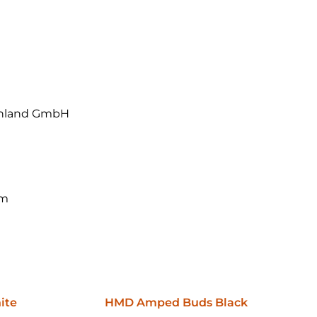
chland GmbH
om
ite
HMD Amped Buds Black