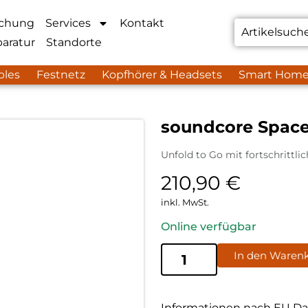
chung
Services
Kontakt
aratur
Standorte
bles
Festnetz
Kopfhörer & Headsets
Smart Hom
soundcore Spac
Unfold to Go mit fortschrittl
210,90
€
inkl. MwSt.
Online verfügbar
In den Waren
Informationen nach EU Da