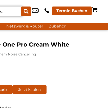
Termin Buchen
e
Netzwerk & Router
Zubehör
e One Pro Cream White
ichem Noise Cancelling
korb
Jetzt kaufen
ta Act