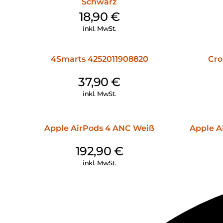
Schwarz
18,90
€
inkl. MwSt.
4Smarts 4252011908820
Cro
37,90
€
inkl. MwSt.
Apple AirPods 4 ANC Weiß
Apple Ai
192,90
€
inkl. MwSt.