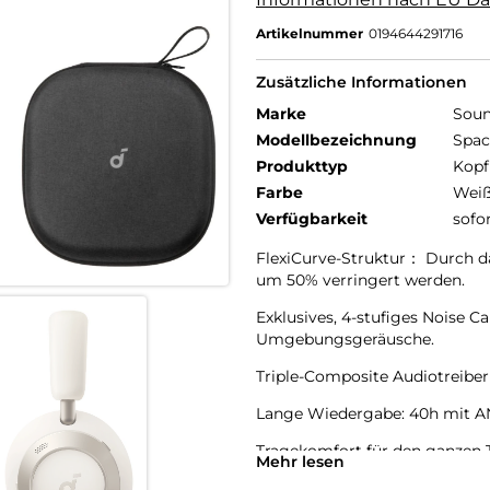
Artikelnummer
0194644291716
Zusätzliche Informationen
Marke
Soun
Modellbezeichnung
Spac
Produkttyp
Kopf
Farbe
Wei
Verfügbarkeit
sofo
FlexiCurve-Struktur： Durch d
um 50% verringert werden.
Exklusives, 4-stufiges Noise Ca
Umgebungsgeräusche.
Triple-Composite Audiotreiber
Lange Wiedergabe: 40h mit ANC
Tragekomfort für den ganzen 
Mehr lesen
Ohrmuscheln genießt du deine