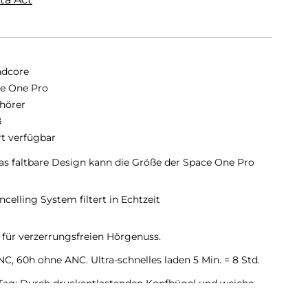
dcore
e One Pro
hörer
ß
rt verfügbar
as faltbare Design kann die Größe der Space One Pro
ncelling System filtert in Echtzeit
 für verzerrungsfreien Hörgenuss.
, 60h ohne ANC. Ultra-schnelles laden 5 Min. = 8 Std.
Tag: Durch druckentlastenden Kopfbügel und weiche
 Musik länger.