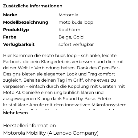
Zusätzliche Informationen
Marke
Motorola
Modellbezeichnung
moto buds loop
Produkttyp
Kopfhörer
Farbe
Beige, Gold
Verfügbarkeit
sofort verfügbar
Hier kommen die moto buds loop – schlanke, leichte
Earbuds, die dein Klangerlebnis verbessern und dich mit
deiner Welt in Verbindung halten. Dank des Open-Ear-
Designs bieten sie eleganten Look und Tragkomfort
zugleich. Behalte deinen Tag im Griff, ohne etwas zu
verpassen – einfach durch die Kopplung mit Geräten mit
Moto AI. Genieße einen unglaublich klaren und
ausgewogenen Klang dank Sound by Bose. Erlebe
kristallklare Anrufe mit dem innovativen Mikrofonsystem.
Und verlass dich auf hochwertige Materialien und das
Mehr lesen
wasserabweisende Design. Mit bis zu 8 Stunden
ununterbrochener Akkulaufzeit und noch mehr im Ladecase
Herstellerinformation
hast du immer genug Power. moto buds loop sind immer
Motorola Mobility (A Lenovo Company)
im Einklang mit dir.