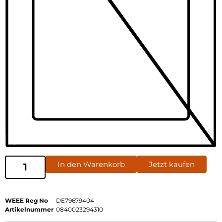
In den Warenkorb
Jetzt kaufen
WEEE Reg No
DE79679404
Artikelnummer
0840023294310