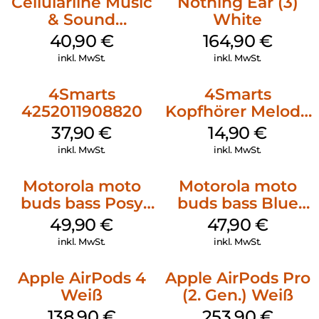
Cellularline Music
Nothing Ear (3)
& Sound
White
Bluetooth
40,90
€
164,90
€
Headphone MAXI
inkl. MwSt.
inkl. MwSt.
3 Purple
4Smarts
4Smarts
4252011908820
Kopfhörer Melody
Digital USB-C
37,90
€
14,90
€
Weiß
inkl. MwSt.
inkl. MwSt.
Motorola moto
Motorola moto
buds bass Posy
buds bass Blue
Green
Jewel
49,90
€
47,90
€
inkl. MwSt.
inkl. MwSt.
Apple AirPods 4
Apple AirPods Pro
Weiß
(2. Gen.) Weiß
138,90
€
253,90
€