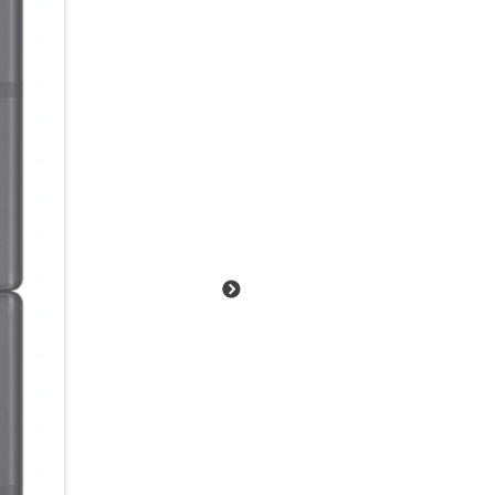
ruckelfrei in deine Szenen hin
Kamera, was sie aus jeder Sit
der Next Gen. ProVisual Engin
Haare werden sanft, aber detai
einfach ein authentischer Loo
Abgestimmte Leistung:
Alle Komponenten aus einer Han
über den neuen leistungsstar
abgestimmte Match sorgt für 
anspruchsvollen Aufgaben. Gle
Flip7. Ob flüssiges Multitask
oder intelligente Bildbearbeit
ineinandergreift.
Dein smarter Blick auf die Wel
Erkunde mit Google Gemini Li
Sehenswürdigkeit oder Pflanze:
etwas, über das du mehr erfah
oder was man damit machen ka
direkt mit Gemini teilen. Las
Antwortvorschläge formuliere
oder Inhalte kopieren zu müss