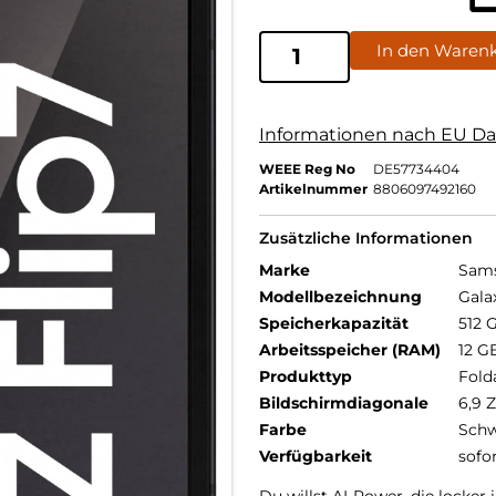
In den Waren
Informationen nach EU Da
WEEE Reg No
DE57734404
Artikelnummer
8806097492160
Zusätzliche Informationen
Marke
Sam
Modellbezeichnung
Gala
Speicherkapazität
512 
Arbeitsspeicher (RAM)
12 G
Produkttyp
Fold
Bildschirmdiagonale
6,9 Z
Farbe
Schw
Verfügbarkeit
sofo
Du willst AI-Power, die locke