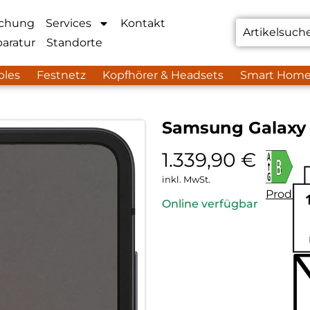
chung
Services
Kontakt
aratur
Standorte
bles
Festnetz
Kopfhörer & Headsets
Smart Hom
Samsung Galaxy Z
1.339,90
€
inkl. MwSt.
Produkt
Online verfügbar