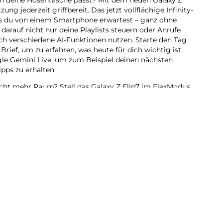
ung jederzeit griffbereit. Das jetzt vollflächige Infinity-
was du von einem Smartphone erwartest – ganz ohne
 darauf nicht nur deine Playlists steuern oder Anrufe
 verschiedene AI-Funktionen nutzen. Starte den Tag
ief, um zu erfahren, was heute für dich wichtig ist.
gle Gemini Live, um zum Beispiel deinen nächsten
pps zu erhalten.
ucht mehr Raum? Stell das Galaxy Z Flip7 im FlexModus
display, um neue Posen für deine Selfies zu entdecken –
 klassische Smartphone-Feeling wirst du dabei nicht
 Galaxy Z Flip7 einfach auf und mache dort weiter, wo
t voller Energie.
ku sorgt dafür, dass du auch bei intensiver Nutzung
 Überzeuge dich mit dem Galaxy Z Flip7 selbst, wie
in kann.
ip:
lltag – mit dem Galaxy Z Flip7 geht beides. Als bisher
das Gehäuse aufgeklappt gerade einmal 6,5 mm und
hsen ist Galaxy Z Flip7 lediglich etwas in der Breite,
uten Smartphone-Feeling in deiner Hand liegt. Das 21:9-