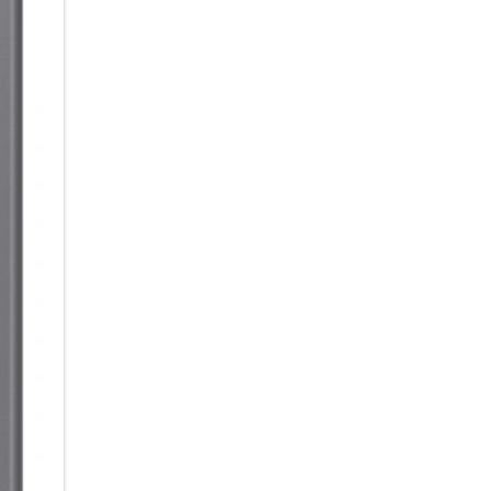
Seitenverhältnis hat zudem den
musst und komfortabler tippen k
Galaxy Z Flip7 bereit für die 
hochwertiger Materialien, die 
Rahmen ist aus robustem Armo
Advanced Armor Aluminum, wäh
Rückseite die nötige Widersta
Mehr Frontdisplay. Mehr Durch
Ein Frontdisplay, das es in sich
großen Infinity Frontdisplay d
und das ohne Ablenkungen. Das
keine Kameraaussparung das Se
sondern bietet dir auch Raum 
der FlexCam. Und wenn die Son
punktuellen Spitzenhelligkeit 
Kalendereinträge, Playlists, 
erkennen.
So natürlich wie der Moment:
Genieße jeden Moment – und ha
möglich fest. Mit der Kamera 
Camcorder für deine Reels ve