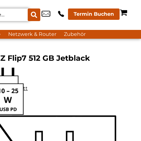
Termin Buchen
e
Netzwerk & Router
Zubehör
 Flip7 512 GB Jetblack
datenblatt