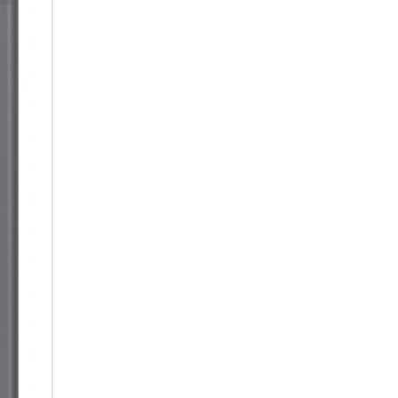
Gemini einfach nach einem pa
mit AI-Unterstützung freien La
auf deinem Foto? Du brauchst e
einen Sonnenuntergang am Mee
setzt deine Beschreibung in S
deine Anweisungen sogar in k
über die futuristische Stadt o
AI im Pocket-Format:
Mit dem Galaxy Z Flip7 hast du
auf dem Infinity Frontdisplay
Brief. Es gibt dir eine Übersi
Erinnerungen, ohne dass du d
erhältst du zudem aktuelle In
brauchst. Du hast alle Hände 
schnell antworten möchtest? 
den AI-generierten Antwortvors
persönlichen Dolmetscher. Sta
nahezu in Echtzeit mit deine
Lange smart & lange sicher:
Ein Smartphone, das heute beg
Jahren Sicherheits- und Betri