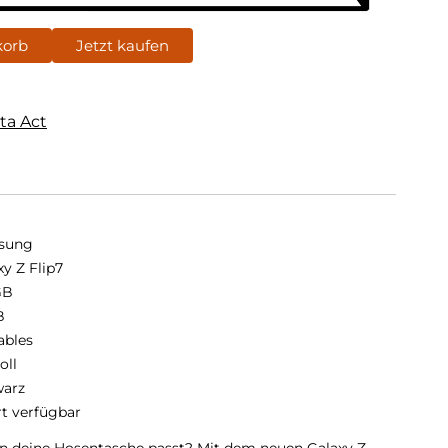
korb
Jetzt kaufen
ta Act
sung
xy Z Flip7
GB
B
ables
oll
arz
rt verfügbar
r in deine Hosentasche passt? Mit dem neuen Galaxy Z