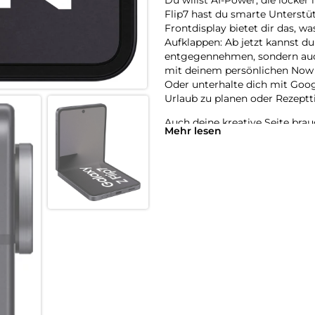
Flip7 hast du smarte Unterstütz
Frontdisplay bietet dir das, 
Aufklappen: Ab jetzt kannst du
entgegennehmen, sondern auch
mit deinem persönlichen Now Br
Oder unterhalte dich mit Goo
Urlaub zu planen oder Rezeptti
Auch deine kreative Seite bra
Mehr lesen
auf und nutze das große Front
und das ganz ohne Stativ. Das
vermissen müssen. Klappe dein
du aufgehört hast – und das mi
Der intelligente 4.300-mAh-Ak
nicht im Stich gelassen wirst.
handlich Smartphone-Power se
So dünn. So stark. So Galaxy Fl
Schlank im Look und stark im A
schlankestes Galaxy Flip ist 
zugeklappt 13,7 mm dünn. Gewac
sodass es jetzt mit dem vertra