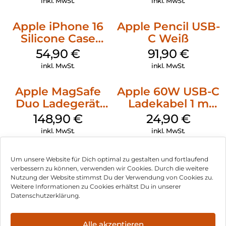
inkl. MwSt.
inkl. MwSt.
Apple iPhone 16
Apple Pencil USB-
Silicone Case
C Weiß
MagSafe Black
54,90
€
91,90
€
inkl. MwSt.
inkl. MwSt.
Apple MagSafe
Apple 60W USB-C
Duo Ladegerät
Ladekabel 1 m
Weiß
Weiß
148,90
€
24,90
€
inkl. MwSt.
inkl. MwSt.
Um unsere Website für Dich optimal zu gestalten und fortlaufend
verbessern zu können, verwenden wir Cookies. Durch die weitere
Nutzung der Website stimmst Du der Verwendung von Cookies zu.
Impressum
Weitere Informationen zu Cookies erhältst Du in unserer
Datenschutzerklärung.
AGB
Datenschutz
Alle akzeptieren