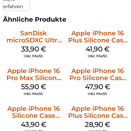
erfahren
Ähnliche Produkte
SanDisk
Apple iPhone 16
microSDXC Ultra
Plus Silicone Case
128 GB + Adapter
MagSafe Stone
33,90
€
41,90
€
Mobile
Gray
inkl. MwSt.
inkl. MwSt.
Apple iPhone 16
Apple iPhone 16
Pro Max Silicone
Pro Silicone Case
Case MagSafe
MagSafe Denim
55,90
€
47,90
€
Stone Gray
inkl. MwSt.
inkl. MwSt.
Apple iPhone 16
Apple iPhone 16
Silicone Case
Plus Silicone Case
MagSafe Plum
MagSafe Black
43,90
€
28,90
€