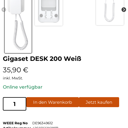
Gigaset DESK 200 Weiß
35,90
€
inkl. MwSt.
Online verfügbar
In den Warenkorb
Jetzt kaufen
WEEE Reg No
DE96349612