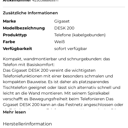
Artikelnummer
4250366869971
Zusätzliche Informationen
Marke
Gigaset
Modellbezeichnung
DESK 200
Produkttyp
Telefone (kabelgebunden)
Farbe
Weiß
Verfügbarkeit
sofort verfügbar
Kompakt, wandmontierbar und schnurgebunden: das
Telefon mit Basiskomfort:
Das Gigaset DESK 200 vereint die wichtigsten
Telefoniefunktionen mit einer besonders schmalen und
kompakten Bauweise. Es ist daher als platzsparendes
Tischtelefon geeignet oder lässt sich alternativ schnell und
leicht an die Wand montieren. Mit seinem Spiralkabel
verschafft es Bewegungsfreiheit beim Telefonieren Das
Gigaset DESK 200 kann an das Festnetz angeschlossen oder
als Teil eines internen Telefonnetzes zu Hause oder im Büro
Mehr lesen
verwendet werden.
Herstellerinformation
Stromversorgung über die Telefonleitung: