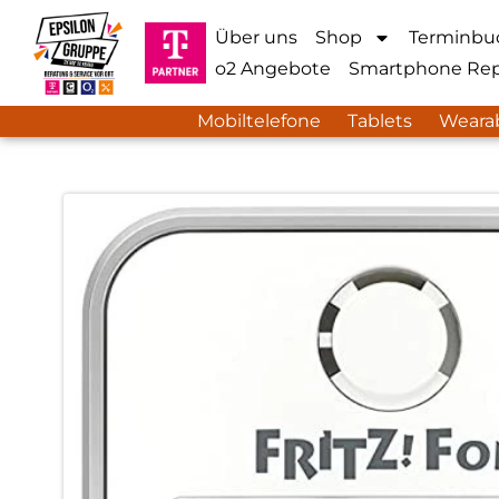
Über uns
Shop
Terminbu
o2 Angebote
Smartphone Rep
Mobiltelefone
Tablets
Weara