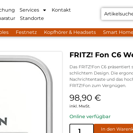
chung
Services
Kontakt
aratur
Standorte
bles
Festnetz
Kopfhörer & Headsets
Smart Hom
FRITZ! Fon C6 W
Das FRITZ!Fon C6 präsentiert
schlichtem Design. Die ergono
Nachrichtentaste und das ho
FRITZ!Fon zum Vergnügen.
98,90
€
inkl. MwSt.
Online verfügbar
In den Waren