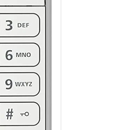
Die Einrichtung des FRITZ!Fo
das Telefon einfach an der DE
Kontakte legen Sie entweder b
am FRITZ!Fon an.
Kombinieren Sie eine FRITZ!Bo
Vorteile eines Dream-Teams in 
des FRITZ!Fons C6 zur Verfü
Unbeschwert telefonieren:
Direkt ab Werk ist Ihr FRITZ!
Standards geschützt. Dafür ist 
können unbesorgt lostelefonie