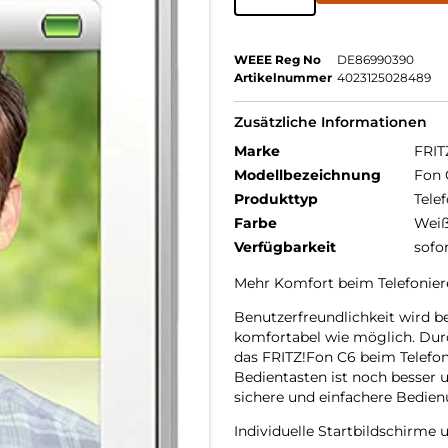
WEEE Reg No
DE86990390
Artikelnummer
4023125028489
Zusätzliche Informationen
Marke
FRIT
Modellbezeichnung
Fon 
Produkttyp
Telef
Farbe
Wei
Verfügbarkeit
sofo
Mehr Komfort beim Telefonier
Benutzerfreundlichkeit wird b
komfortabel wie möglich. Dur
das FRITZ!Fon C6 beim Telefon
Bedientasten ist noch besser u
sichere und einfachere Bedien
Individuelle Startbildschirme 