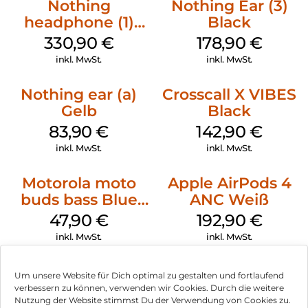
Nothing
Nothing Ear (3)
headphone (1)
Black
Schwarz
330,90
€
178,90
€
inkl. MwSt.
inkl. MwSt.
Nothing ear (a)
Crosscall X VIBES
Gelb
Black
83,90
€
142,90
€
inkl. MwSt.
inkl. MwSt.
Motorola moto
Apple AirPods 4
buds bass Blue
ANC Weiß
Jewel
47,90
€
192,90
€
inkl. MwSt.
inkl. MwSt.
Um unsere Website für Dich optimal zu gestalten und fortlaufend
verbessern zu können, verwenden wir Cookies. Durch die weitere
Nutzung der Website stimmst Du der Verwendung von Cookies zu.