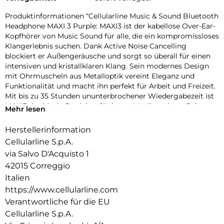
Produktinformationen “Cellularline Music & Sound Bluetooth
Headphone MAXI 3 Purple: MAXI3 ist der kabellose Over-Ear-
Kopfhörer von Music Sound für alle, die ein kompromissloses
Klangerlebnis suchen. Dank Active Noise Cancelling
blockiert er Außengeräusche und sorgt so überall für einen
intensiven und kristallklaren Klang. Sein modernes Design
mit Ohrmuscheln aus Metalloptik vereint Eleganz und
Funktionalität und macht ihn perfekt für Arbeit und Freizeit.
Mit bis zu 35 Stunden ununterbrochener Wiedergabezeit ist
MAXI3 der ideale Begleiter für lange Musiksessions, Reisen
Mehr lesen
oder Telefonate. Die integrierten Bedienelemente an den
Ohrmuscheln und der weich gepolsterte Kopfbügel sorgen
Herstellerinformation
für maximalen Komfort und Benutzerfreundlichkeit. Er ist
Cellularline S.p.A.
mit allen Bluetooth-Geräten kompatibel und wird mit USB-
via Salvo D'Acquisto 1
C- und 3,5-mm-Klinkenkabeln für kabelgebundene
42015 Correggio
Verbindungen geliefert. MAXI3 ist die clevere Wahl für alle,
die Premium-Qualität zu einem erschwinglichen Preis
Italien
suchen.
https://www.cellularline.com
Verantwortliche für die EU
Cellularline S.p.A.