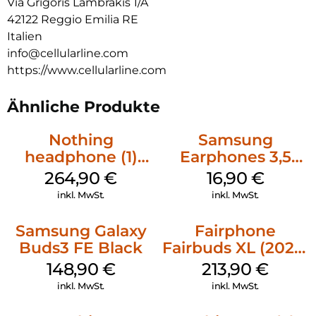
Via Grigoris Lambrakis 1/A
42122 Reggio Emilia RE
Italien
info@cellularline.com
https://www.cellularline.com
Ähnliche Produkte
Nothing
Samsung
headphone (1)
Earphones 3,5
Weiß
mm Schwarz
264,90
€
16,90
€
inkl. MwSt.
inkl. MwSt.
Samsung Galaxy
Fairphone
Buds3 FE Black
Fairbuds XL (2025)
Forest Green
148,90
€
213,90
€
inkl. MwSt.
inkl. MwSt.