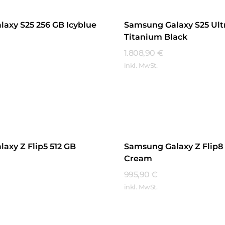
axy S25 256 GB Icyblue
Samsung Galaxy S25 Ult
Titanium Black
1.808,90
€
inkl. MwSt.
hren
Mehr Erfahren
axy Z Flip5 512 GB
Samsung Galaxy Z Flip8
Cream
995,90
€
inkl. MwSt.
hren
Mehr Erfahren