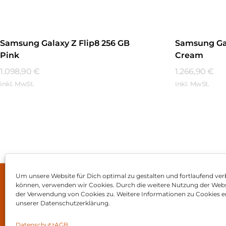
Samsung Galaxy Z Flip8 256 GB
Samsung Gal
Pink
Cream
1.098,90
€
1.266,90
€
inkl. MwSt.
inkl. MwSt.
Mehr Erfahren
Mehr Erfa
Um unsere Website für Dich optimal zu gestalten und fortlaufend ver
können, verwenden wir Cookies. Durch die weitere Nutzung der Web
Impressum
AGB
Dat
der Verwendung von Cookies zu. Weitere Informationen zu Cookies er
unserer Datenschutzerklärung.
Datenschutz
AGB