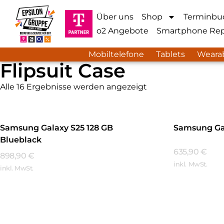
Über uns
Shop
Terminbu
o2 Angebote
Smartphone Rep
Mobiltelefone
Tablets
Weara
Flipsuit Case
Alle 16 Ergebnisse werden angezeigt
Samsung Galaxy S25 128 GB
Samsung Gal
Blueblack
635,90
€
898,90
€
inkl. MwSt.
inkl. MwSt.
Mehr Erfa
Mehr Erfahren