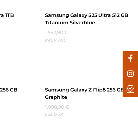
ra 1TB
Samsung Galaxy S25 Ultra 512 GB
Titanium Silverblue
1.592,90
€
inkl. MwSt.
Mehr Erfahren
 256 GB
Samsung Galaxy Z Flip8 256 GB
Graphite
1.098,90
€
inkl. MwSt.
Mehr Erfahren