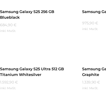
Samsung Galaxy S25 256 GB
Samsung Gal
Blueblack
975,90
€
684,90
€
inkl. MwSt.
inkl. MwSt.
Mehr Erfa
Mehr Erfahren
Samsung Galaxy S25 Ultra 512 GB
Samsung Gal
Titanium Whitesilver
Graphite
1.592,90
€
1.339,90
€
inkl. MwSt.
inkl. MwSt.
Mehr Erfahren
Mehr Erfa