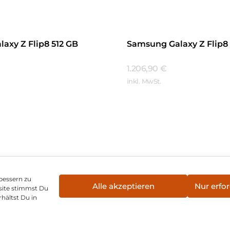
axy Z Flip8 512 GB
Samsung Galaxy Z Flip8 
1.206,90
€
inkl. MwSt.
Mehr Erfahren
hren
bessern zu
Alle akzeptieren
Nur erfor
site stimmst Du
enschutz
Vertrag widerrufen
Hinweis zur Batte
hältst Du in
©
2026
, Brodos AG – All Rights Reserved.