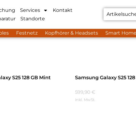
chung
Services
Kontakt
aratur
Standorte
bles
Festnetz
Kopfhörer & Headsets
Smart Hom
axy S25 128 GB Mint
Samsung Galaxy S25 128
599,90
€
inkl. MwSt.
hren
Mehr Erfahren