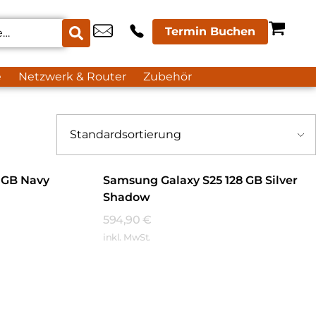
Termin Buchen
e
Netzwerk & Router
Zubehör
 GB Navy
Samsung Galaxy S25 128 GB Silver
Shadow
594,90
€
inkl. MwSt.
Mehr Erfahren