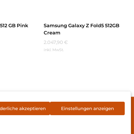
512 GB Pink
Samsung Galaxy Z Fold5 512GB
Cream
2.047,90
€
inkl. MwSt.
Mehr Erfahren
derliche akzeptieren
Einstellungen anzeigen
rieentsorgung
Newsletter