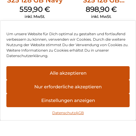
S25 128 GB Navy
S25 128 GB
Icyblue
559,90
€
898,90
€
inkl. MwSt.
inkl. MwSt.
Doro Leva L30
Crosscall Core S5
Um unsere Website für Dich optimal zu gestalten und fortlaufend
Graphite/Weiß
128 MB Schwarz
verbessern zu können, verwenden wir Cookies. Durch die weitere
Nutzung der Website stimmst Du der Verwendung von Cookies zu.
119,90
€
91,90
€
Weitere Informationen zu Cookies erhältst Du in unserer
inkl. MwSt.
inkl. MwSt.
Datenschutzerklärung.
Motorola Moto
Apple iPhone 16e
Alle akzeptieren
g75 5G 128 GB
128 GB Weiß
Charcoal Gray
393,90
€
629,90
€
Nur erforderliche akzeptieren
inkl. MwSt.
inkl. MwSt.
Einstellungen anzeigen
Apple iPhone 16
Apple iPhone 16
Datenschutz
AGB
128 GB Pink
Plus 128 GB
Schwarz
917,90
€
997,90
€
inkl. MwSt.
inkl. MwSt.