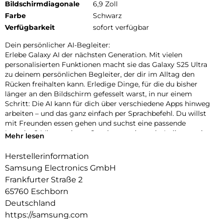
Bildschirmdiagonale
6,9 Zoll
Farbe
Schwarz
Verfügbarkeit
sofort verfügbar
Dein persönlicher AI-Begleiter:
Erlebe Galaxy AI der nächsten Generation. Mit vielen
personalisierten Funktionen macht sie das Galaxy S25 Ultra
zu deinem persönlichen Begleiter, der dir im Alltag den
Rücken freihalten kann. Erledige Dinge, für die du bisher
länger an den Bildschirm gefesselt warst, in nur einem
Schritt: Die AI kann für dich über verschiedene Apps hinweg
arbeiten – und das ganz einfach per Sprachbefehl. Du willst
mit Freunden essen gehen und suchst eine passende
Location? Mit nur einem Satz kannst du nach „Italiener mit
Mehr lesen
besten Bewertungen, bei denen Hunde erlaubt sind“ suchen
und die Zusammenfassung direkt in euren Gruppenchat
Herstellerinformation
einfügen lassen. Dir ist es wichtig, up-to-date zu bleiben?
Samsung Electronics GmbH
Auch darum kann sich jetzt dein Galaxy S25 Ultra kümmern.
Frankfurter Straße 2
In Form von automatischen Now Briefs versorgt es dich mit
65760 Eschborn
Tipps und Updates rund um deine Routinen. Auf deiner
täglichen Strecke zum Büro ist heute viel Verkehr? Schon
Deutschland
erhältst du die Mitteilung, dass du 10 Minuten früher
https://samsung.com