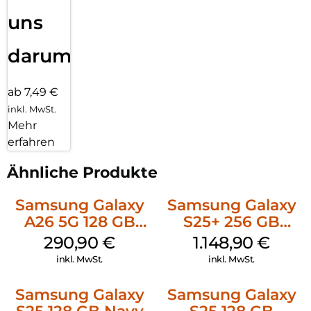
uns
darum!
ab 7,49 €
inkl. MwSt.
Mehr
erfahren
Ähnliche Produkte
Samsung Galaxy
Samsung Galaxy
A26 5G 128 GB
S25+ 256 GB
White
Icyblue
290,90
€
1.148,90
€
inkl. MwSt.
inkl. MwSt.
Samsung Galaxy
Samsung Galaxy