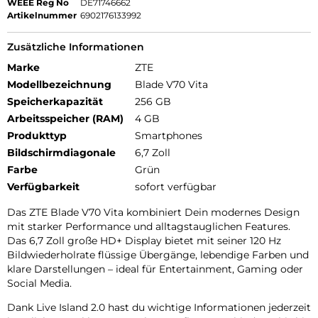
WEEE Reg No
DE71746662
Artikelnummer
6902176133992
Zusätzliche Informationen
Marke
ZTE
Modellbezeichnung
Blade V70 Vita
Speicherkapazität
256 GB
Arbeitsspeicher (RAM)
4 GB
Produkttyp
Smartphones
Bildschirmdiagonale
6,7 Zoll
Farbe
Grün
Verfügbarkeit
sofort verfügbar
Das ZTE Blade V70 Vita kombiniert Dein modernes Design
mit starker Performance und alltagstauglichen Features.
Das 6,7 Zoll große HD+ Display bietet mit seiner 120 Hz
Bildwiederholrate flüssige Übergänge, lebendige Farben und
klare Darstellungen – ideal für Entertainment, Gaming oder
Social Media.
Dank Live Island 2.0 hast du wichtige Informationen jederzeit