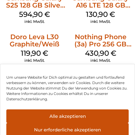
S25 128 GB Silver
A16 LTE 128 GB
Shadow
Black
594,90
€
130,90
€
inkl. MwSt.
inkl. MwSt.
Doro Leva L30
Nothing Phone
Graphite/Weiß
(3a) Pro 256 GB
Grey
119,90
€
430,90
€
inkl. MwSt.
inkl. MwSt.
Um unsere Website für Dich optimal zu gestalten und fortlaufend
verbessern zu können, verwenden wir Cookies. Durch die weitere
Nutzung der Website stimmst Du der Verwendung von Cookies zu.
Impressum
Weitere Informationen zu Cookies erhältst Du in unserer
Datenschutzerklärung.
AGB
Datenschutz
Alle akzeptieren
Vertrag widerrufen
Nur erforderliche akzeptieren