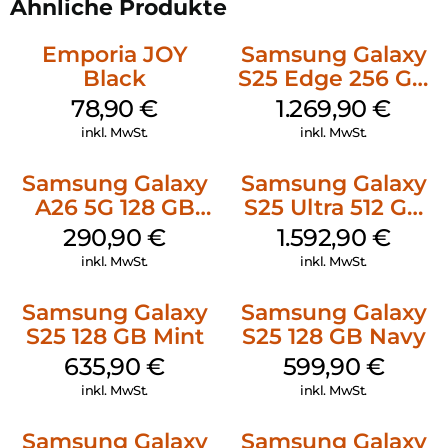
Ähnliche Produkte
Emporia JOY
Samsung Galaxy
Black
S25 Edge 256 GB
Titanium Silver
78,90
€
1.269,90
€
inkl. MwSt.
inkl. MwSt.
Samsung Galaxy
Samsung Galaxy
A26 5G 128 GB
S25 Ultra 512 GB
Mint
Titanium
290,90
€
1.592,90
€
Whitesilver
inkl. MwSt.
inkl. MwSt.
Samsung Galaxy
Samsung Galaxy
S25 128 GB Mint
S25 128 GB Navy
635,90
€
599,90
€
inkl. MwSt.
inkl. MwSt.
Samsung Galaxy
Samsung Galaxy