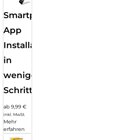
Gesichts- und Fingerabdruck-Entsperrung – bequem und
sicher
Smartphone
NFC (optional) – für mobiles Bezahlen und schnelle
Verbindungen
App
3,5 mm Kopfhöreranschluss & USB-C – maximale Flexibilität
Installation
Mit starkem Akku, großem Speicher, smarter KI-Fotografie
und elegantem Design ist das ZTE Blade V70 Vita die
in
perfekte Kombination aus Stil und Leistung – gemacht für
alle, die mehr von ihrem Smartphone erwarten.
wenigen
Schritten
ab 9,99 €
inkl. MwSt.
Mehr
erfahren