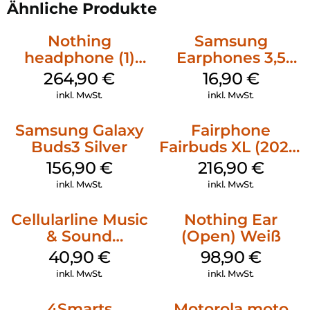
Ähnliche Produkte
Nothing
Samsung
headphone (1)
Earphones 3,5
Weiß
mm Schwarz
264,90
€
16,90
€
inkl. MwSt.
inkl. MwSt.
Samsung Galaxy
Fairphone
Buds3 Silver
Fairbuds XL (2025)
Horizon Black
156,90
€
216,90
€
inkl. MwSt.
inkl. MwSt.
Cellularline Music
Nothing Ear
& Sound
(Open) Weiß
Bluetooth
40,90
€
98,90
€
Headphone MAXI
inkl. MwSt.
inkl. MwSt.
3 Purple
4Smarts
Motorola moto