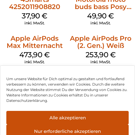
4252011908820
buds bass Posy
Green
37,90
€
49,90
€
inkl. MwSt.
inkl. MwSt.
Apple AirPods
Apple AirPods Pro
Max Mitternacht
(2. Gen.) Weiß
473,90
€
253,90
€
inkl. MwSt.
inkl. MwSt.
Um unsere Website für Dich optimal zu gestalten und fortlaufend
verbessern zu können, verwenden wir Cookies. Durch die weitere
Nutzung der Website stimmst Du der Verwendung von Cookies zu.
Impressum
Weitere Informationen zu Cookies erhältst Du in unserer
Datenschutzerklärung.
AGB
Datenschutz
Alle akzeptieren
Vertrag widerrufen
Nur erforderliche akzeptieren