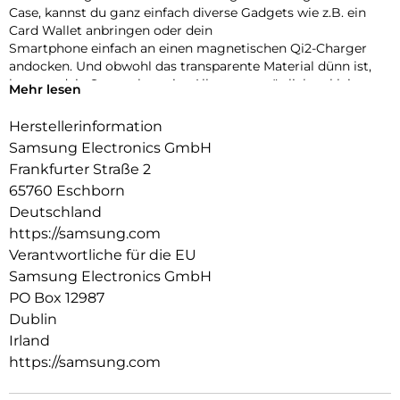
Case, kannst du ganz einfach diverse Gadgets wie z.B. ein
Card Wallet anbringen oder dein
Smartphone einfach an einen magnetischen Qi2-Charger
andocken. Und obwohl das transparente Material dünn ist,
kann es dein Smartphone im Alltag vor möglichen kleineren
Mehr lesen
Schäden schützen.
Herstellerinformation
Samsung Electronics GmbH
Frankfurter Straße 2
65760 Eschborn
Deutschland
https://samsung.com
Verantwortliche für die EU
Samsung Electronics GmbH
PO Box 12987
Dublin
Irland
https://samsung.com