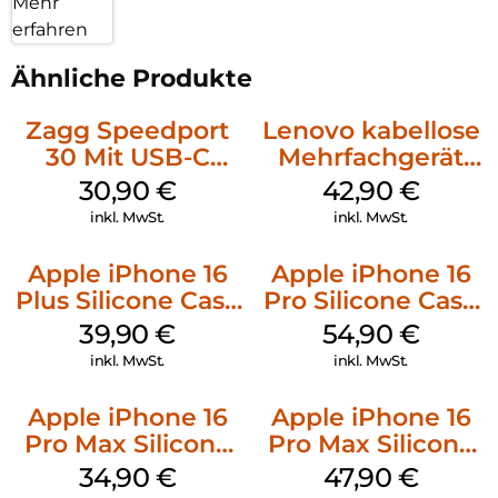
Mehr
erfahren
Ähnliche Produkte
Zagg Speedport
Lenovo kabellose
30 Mit USB-C
Mehrfachgerät
Kabel Weiß
Luna Grey
30,90
€
42,90
€
inkl. MwSt.
inkl. MwSt.
Apple iPhone 16
Apple iPhone 16
Plus Silicone Case
Pro Silicone Case
MagSafe Plum
MagSafe Black
39,90
€
54,90
€
inkl. MwSt.
inkl. MwSt.
Apple iPhone 16
Apple iPhone 16
Pro Max Silicone
Pro Max Silicone
Case MagSafe
Case MagSafe
34,90
€
47,90
€
Denim
Black