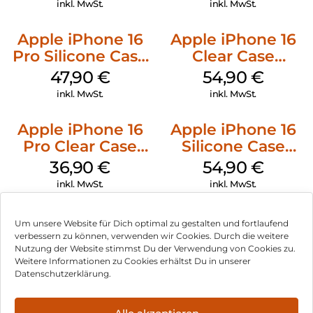
inkl. MwSt.
inkl. MwSt.
Apple iPhone 16
Apple iPhone 16
Pro Silicone Case
Clear Case
MagSafe Denim
MagSafe
47,90
€
54,90
€
Transparent
inkl. MwSt.
inkl. MwSt.
Apple iPhone 16
Apple iPhone 16
Pro Clear Case
Silicone Case
MagSafe
MagSafe Lake
36,90
€
54,90
€
Transparent
Green
inkl. MwSt.
inkl. MwSt.
Um unsere Website für Dich optimal zu gestalten und fortlaufend
verbessern zu können, verwenden wir Cookies. Durch die weitere
Nutzung der Website stimmst Du der Verwendung von Cookies zu.
Impressum
Weitere Informationen zu Cookies erhältst Du in unserer
Datenschutzerklärung.
AGB
Datenschutz