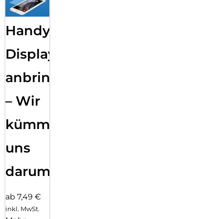
Handy
Displayfolie
anbringen
– Wir
kümmern
uns
darum!
ab 7,49 €
inkl. MwSt.