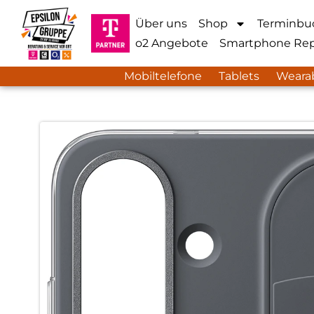
Über uns
Shop
Terminbu
o2 Angebote
Smartphone Rep
Mobiltelefone
Tablets
Weara