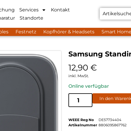
chung
Services
Kontakt
aratur
Standorte
bles
Festnetz
Kopfhörer & Headsets
Smart Hom
Samsung Standin
12,90
€
inkl. MwSt.
Online verfügbar
In den Waren
WEEE Reg No
DE57734404
Artikelnummer
8806095867762