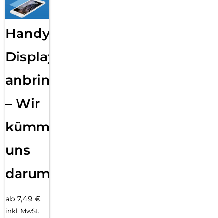
Handy
Displayfolie
anbringen
– Wir
kümmern
uns
darum!
ab 7,49 €
inkl. MwSt.