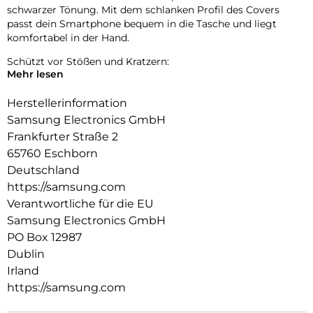
schwarzer Tönung. Mit dem schlanken Profil des Covers
passt dein Smartphone bequem in die Tasche und liegt
komfortabel in der Hand.
Schützt vor Stößen und Kratzern:
Mehr lesen
Das Soft Clear Cover besteht aus haltbarem und flexiblem
TPU-Material, das dein Smartphone vor alltäglichen Stößen
Herstellerinformation
und Kratzern schützen kann, während es das Design deines
Samsung Electronics GmbH
Smartphones zeigt. Genieße das durchsichtige Cover zum
Frankfurter Straße 2
Schutz deines Smartphones.
65760 Eschborn
Ein bisschen Spaß muss sein:
Deutschland
https://samsung.com
Befestige eine Trageschlaufe, indem du sie durch die Öse des
Covers ziehst. So kannst du deinem Smartphone deinen
Verantwortliche für die EU
persönlichen Stil verleihen und hast es schnell zur Hand.
Samsung Electronics GmbH
PO Box 12987
Dublin
Irland
https://samsung.com