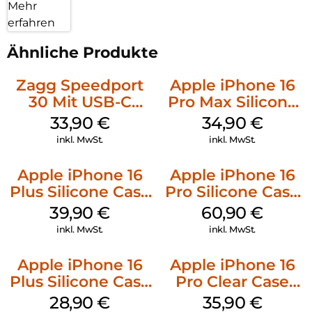
Mehr
erfahren
Ähnliche Produkte
Zagg Speedport
Apple iPhone 16
30 Mit USB-C
Pro Max Silicone
Kabel Weiß
Case MagSafe
33,90
€
34,90
€
Denim
inkl. MwSt.
inkl. MwSt.
Apple iPhone 16
Apple iPhone 16
Plus Silicone Case
Pro Silicone Case
MagSafe Plum
MagSafe Stone
39,90
€
60,90
€
Gray
inkl. MwSt.
inkl. MwSt.
Apple iPhone 16
Apple iPhone 16
Plus Silicone Case
Pro Clear Case
MagSafe Black
MagSafe
28,90
€
35,90
€