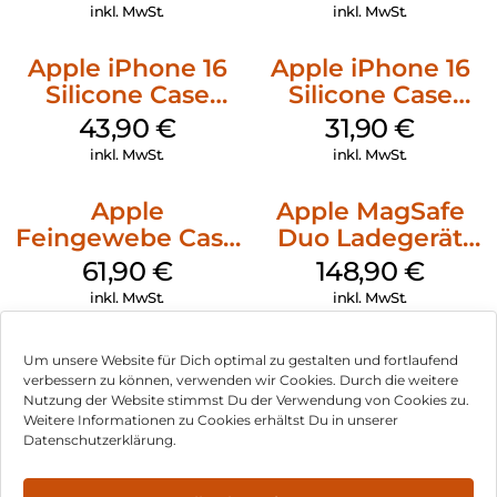
Transparent
inkl. MwSt.
inkl. MwSt.
Apple iPhone 16
Apple iPhone 16
Silicone Case
Silicone Case
MagSafe Plum
MagSafe Fuchsia
43,90
€
31,90
€
inkl. MwSt.
inkl. MwSt.
Apple
Apple MagSafe
Feingewebe Case
Duo Ladegerät
iPhone 15 Pro
Weiß
61,90
€
148,90
€
MagSafe Schwarz
inkl. MwSt.
inkl. MwSt.
Um unsere Website für Dich optimal zu gestalten und fortlaufend
verbessern zu können, verwenden wir Cookies. Durch die weitere
Nutzung der Website stimmst Du der Verwendung von Cookies zu.
Impressum
Weitere Informationen zu Cookies erhältst Du in unserer
Datenschutzerklärung.
AGB