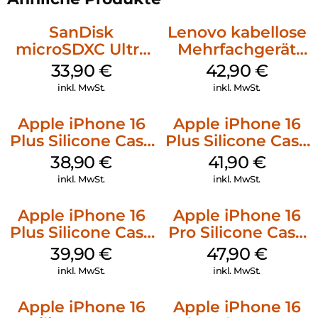
SanDisk
Lenovo kabellose
microSDXC Ultra
Mehrfachgerät
128 GB + Adapter
Luna Grey
33,90
€
42,90
€
Mobile
inkl. MwSt.
inkl. MwSt.
Apple iPhone 16
Apple iPhone 16
Plus Silicone Case
Plus Silicone Case
MagSafe Denim
MagSafe Stone
38,90
€
41,90
€
Gray
inkl. MwSt.
inkl. MwSt.
Apple iPhone 16
Apple iPhone 16
Plus Silicone Case
Pro Silicone Case
MagSafe Plum
MagSafe Denim
39,90
€
47,90
€
inkl. MwSt.
inkl. MwSt.
Apple iPhone 16
Apple iPhone 16