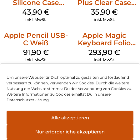
Silicone Case
Plus Clear Case
MagSafe Plum
MagSafe
43,90
€
35,90
€
Transparent
inkl. MwSt.
inkl. MwSt.
Apple Pencil USB-
Apple Magic
C Weiß
Keyboard Folio
iPad 10.9″ (10.Gen.)
91,90
€
293,90
€
Weiß
inkl. MwSt.
inkl. MwSt.
Um unsere Website für Dich optimal zu gestalten und fortlaufend
verbessern zu können, verwenden wir Cookies. Durch die weitere
Nutzung der Website stimmst Du der Verwendung von Cookies zu.
Impressum
Weitere Informationen zu Cookies erhältst Du in unserer
Datenschutzerklärung.
AGB
Datenschutz
Alle akzeptieren
Vertrag widerrufen
Nur erforderliche akzeptieren