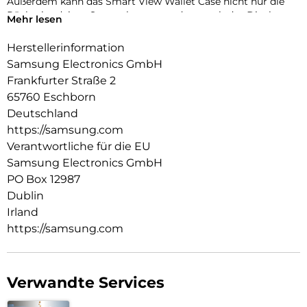
Außerdem kann das Smart View Wallet Case nicht nur die
Rückseite deines Smartphones, sondern auch das Display
Mehr lesen
vor Kratzern und bei Stürzen schützen.
Herstellerinformation
Samsung Electronics GmbH
Frankfurter Straße 2
65760 Eschborn
Deutschland
https://samsung.com
Verantwortliche für die EU
Samsung Electronics GmbH
PO Box 12987
Dublin
Irland
https://samsung.com
Verwandte Services