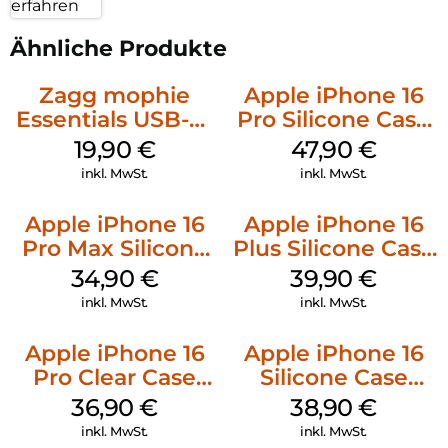
erfahren
Ähnliche Produkte
Zagg mophie
Apple iPhone 16
Essentials USB-C-
Pro Silicone Case
20W Charger PD
MagSafe Denim
19,90
€
47,90
€
Weiß
inkl. MwSt.
inkl. MwSt.
Apple iPhone 16
Apple iPhone 16
Pro Max Silicone
Plus Silicone Case
Case MagSafe
MagSafe Plum
34,90
€
39,90
€
Denim
inkl. MwSt.
inkl. MwSt.
Apple iPhone 16
Apple iPhone 16
Pro Clear Case
Silicone Case
MagSafe
MagSafe
36,90
€
38,90
€
Transparent
Ultramarine
inkl. MwSt.
inkl. MwSt.