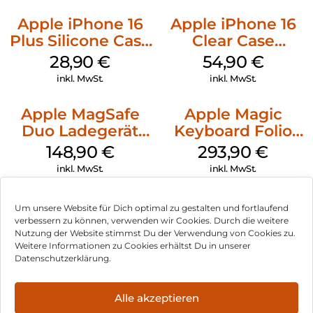
Apple iPhone 16
Apple iPhone 16
Plus Silicone Case
Clear Case
MagSafe Black
MagSafe
28,90
€
54,90
€
Transparent
inkl. MwSt.
inkl. MwSt.
Apple MagSafe
Apple Magic
Duo Ladegerät
Keyboard Folio
Weiß
iPad 10.9″ (10.Gen.)
148,90
€
293,90
€
Weiß
inkl. MwSt.
inkl. MwSt.
Um unsere Website für Dich optimal zu gestalten und fortlaufend
verbessern zu können, verwenden wir Cookies. Durch die weitere
Nutzung der Website stimmst Du der Verwendung von Cookies zu.
Impressum
Weitere Informationen zu Cookies erhältst Du in unserer
Datenschutzerklärung.
AGB
Datenschutz
Alle akzeptieren