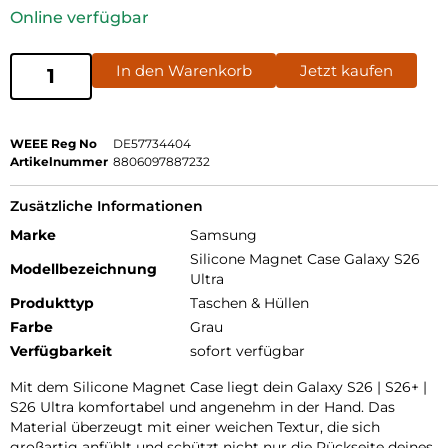
Online verfügbar
In den Warenkorb
Jetzt kaufen
WEEE Reg No
DE57734404
Artikelnummer
8806097887232
Zusätzliche Informationen
Marke
Samsung
Silicone Magnet Case Galaxy S26
Modellbezeichnung
Ultra
Produkttyp
Taschen & Hüllen
Farbe
Grau
Verfügbarkeit
sofort verfügbar
Mit dem Silicone Magnet Case liegt dein Galaxy S26 | S26+ |
S26 Ultra komfortabel und angenehm in der Hand. Das
Material überzeugt mit einer weichen Textur, die sich
großartig anfühlt und schützt nicht nur die Rückseite deines