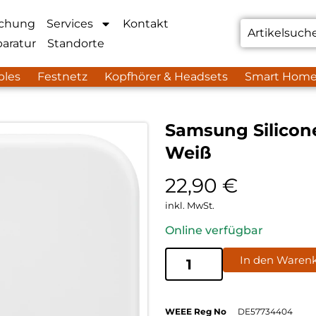
chung
Services
Kontakt
aratur
Standorte
bles
Festnetz
Kopfhörer & Headsets
Smart Hom
Samsung Silicone
Weiß
22,90
€
inkl. MwSt.
Online verfügbar
In den Waren
WEEE Reg No
DE57734404