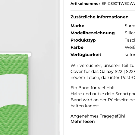
Artikelnummer
EF-GS901TWEGW
Zusätzliche Informationen
Marke
Sam
Modellbezeichnung
Sili
Produkttyp
Tasc
Farbe
Wei
Verfügbarkeit
sofo
Wir versuchen, unseren Teil zu
Cover für das Galaxy S22 | S22+
neuem Leben, darunter Post-C
Ein Band für viel Halt
Halte und nutze dein Smartpho
Band wird an der Rückseite de
halten kannst.
Angenehmes Tragegefühl
Mehr lesen
Das Cover passt sich an die s
in der Hand. Und neben dem sti