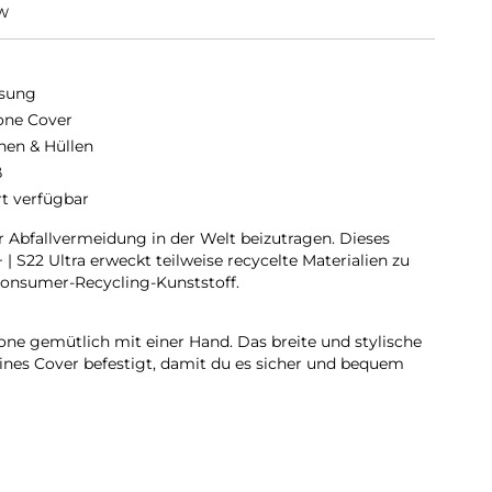
W
sung
cone Cover
hen & Hüllen
ß
rt verfügbar
r Abfallvermeidung in der Welt beizutragen. Dieses
 | S22 Ultra erweckt teilweise recycelte Materialien zu
onsumer-Recycling-Kunststoff.
ne gemütlich mit einer Hand. Das breite und stylische
ines Cover befestigt, damit du es sicher und bequem
chlanke Form deines Galaxy an und liegt dabei angenehm
lvollen matten Finish fühlt es sich einfach gut an.