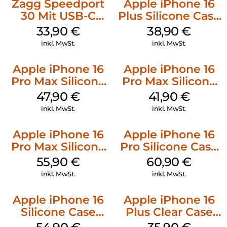
Zagg Speedport
Apple iPhone 16
30 Mit USB-C
Plus Silicone Case
Kabel Weiß
MagSafe Denim
33,90
€
38,90
€
inkl. MwSt.
inkl. MwSt.
Apple iPhone 16
Apple iPhone 16
Pro Max Silicone
Pro Max Silicone
Case MagSafe
Case MagSafe
47,90
€
41,90
€
Black
Ultramarine
inkl. MwSt.
inkl. MwSt.
Apple iPhone 16
Apple iPhone 16
Pro Max Silicone
Pro Silicone Case
Case MagSafe
MagSafe Stone
55,90
€
60,90
€
Stone Gray
Gray
inkl. MwSt.
inkl. MwSt.
Apple iPhone 16
Apple iPhone 16
Silicone Case
Plus Clear Case
MagSafe Black
MagSafe