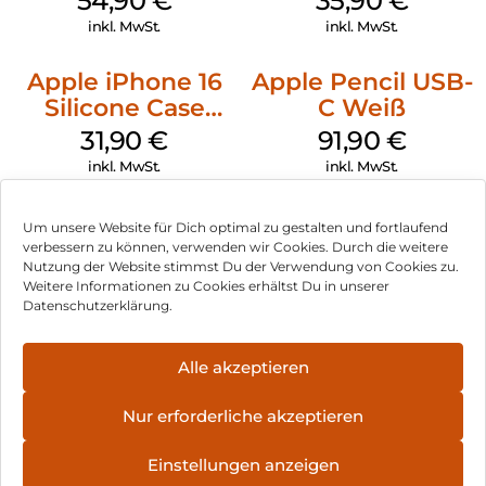
54,90
€
35,90
€
Transparent
inkl. MwSt.
inkl. MwSt.
Apple iPhone 16
Apple Pencil USB-
Silicone Case
C Weiß
MagSafe Fuchsia
31,90
€
91,90
€
inkl. MwSt.
inkl. MwSt.
Um unsere Website für Dich optimal zu gestalten und fortlaufend
verbessern zu können, verwenden wir Cookies. Durch die weitere
Nutzung der Website stimmst Du der Verwendung von Cookies zu.
Impressum
Weitere Informationen zu Cookies erhältst Du in unserer
Datenschutzerklärung.
AGB
Datenschutz
Alle akzeptieren
Vertrag widerrufen
Nur erforderliche akzeptieren
Hinweis zur Batterieentsorgung
Einstellungen anzeigen
Newsletter