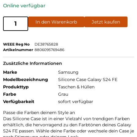
Online verfügbar
In den Warenkorb
Jetzt kaufen
WEEE Reg No
DE38765828
Artikelnummer
8806095769486
Zusätzliche Informationen
Marke
Samsung
Modellbezeichnung
Silicone Case Galaxy S24 FE
Produkttyp
Taschen & Hüllen
Farbe
Grau
Verfügbarkeit
sofort verfügbar
Passe die Farben deinem Style an
Das Silicone Case ist in einer Vielzahl von trendigen Farben
erhältlich, die hervorragend zu den Farbtönen deines Galaxy
S24 FE passen. Wähle deine Farbe oder wechsele dein Case je
nach Stimmung oder deinem Look.