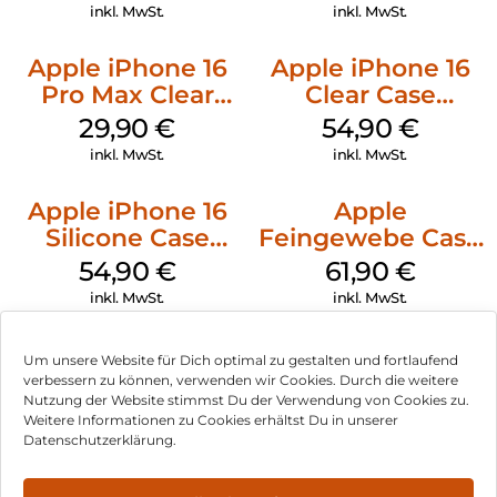
Ultramarine
inkl. MwSt.
inkl. MwSt.
Apple iPhone 16
Apple iPhone 16
Pro Max Clear
Clear Case
Case MagSafe
MagSafe
29,90
€
54,90
€
Transparent
Transparent
inkl. MwSt.
inkl. MwSt.
Apple iPhone 16
Apple
Silicone Case
Feingewebe Case
MagSafe Black
iPhone 15 Pro
54,90
€
61,90
€
MagSafe Schwarz
inkl. MwSt.
inkl. MwSt.
Um unsere Website für Dich optimal zu gestalten und fortlaufend
verbessern zu können, verwenden wir Cookies. Durch die weitere
Nutzung der Website stimmst Du der Verwendung von Cookies zu.
Impressum
Weitere Informationen zu Cookies erhältst Du in unserer
Datenschutzerklärung.
AGB