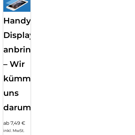
Handy
Displayfolie
anbringen
– Wir
kümmern
uns
darum!
ab 7,49 €
inkl. MwSt.