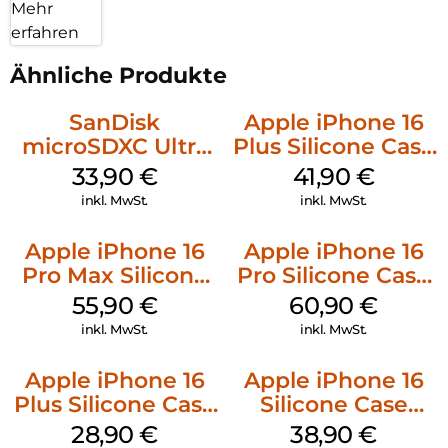
Mehr
erfahren
Ähnliche Produkte
SanDisk
Apple iPhone 16
microSDXC Ultra
Plus Silicone Case
128 GB + Adapter
MagSafe Stone
33,90
€
41,90
€
Mobile
Gray
inkl. MwSt.
inkl. MwSt.
Apple iPhone 16
Apple iPhone 16
Pro Max Silicone
Pro Silicone Case
Case MagSafe
MagSafe Stone
55,90
€
60,90
€
Stone Gray
Gray
inkl. MwSt.
inkl. MwSt.
Apple iPhone 16
Apple iPhone 16
Plus Silicone Case
Silicone Case
MagSafe Black
MagSafe
28,90
€
38,90
€