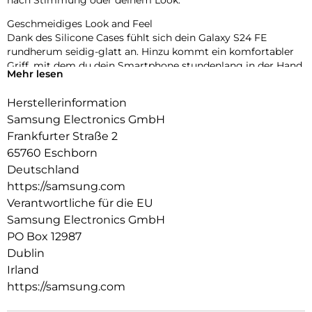
Geschmeidiges Look and Feel
Dank des Silicone Cases fühlt sich dein Galaxy S24 FE
rundherum seidig-glatt an. Hinzu kommt ein komfortabler
Griff, mit dem du dein Smartphone stundenlang in der Hand
Mehr lesen
halten kannst, während es gleichzeitig geschützt wird.
Herstellerinformation
Style und Schutz in einem
Das Silicone Case passt deinem Smartphone wie
Samsung Electronics GmbH
angegossen und kann gleichzeitig die Gefahr von
Frankfurter Straße 2
unerwünschten Schäden verringern. Schutz sah noch nie so
65760 Eschborn
gut aus.
Deutschland
https://samsung.com
Verantwortliche für die EU
Samsung Electronics GmbH
PO Box 12987
Dublin
Irland
https://samsung.com