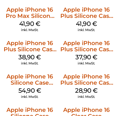
Apple iPhone 16
Apple iPhone 16
Pro Max Silicone
Plus Silicone Case
Case MagSafe
MagSafe Stone
41,90
€
41,90
€
Ultramarine
Gray
inkl. MwSt.
inkl. MwSt.
Apple iPhone 16
Apple iPhone 16
Plus Silicone Case
Plus Silicone Case
MagSafe Denim
MagSafe Lake
38,90
€
37,90
€
Green
inkl. MwSt.
inkl. MwSt.
Apple iPhone 16
Apple iPhone 16
Silicone Case
Plus Silicone Case
MagSafe Black
MagSafe Black
54,90
€
28,90
€
inkl. MwSt.
inkl. MwSt.
Apple iPhone 16
Apple iPhone 16