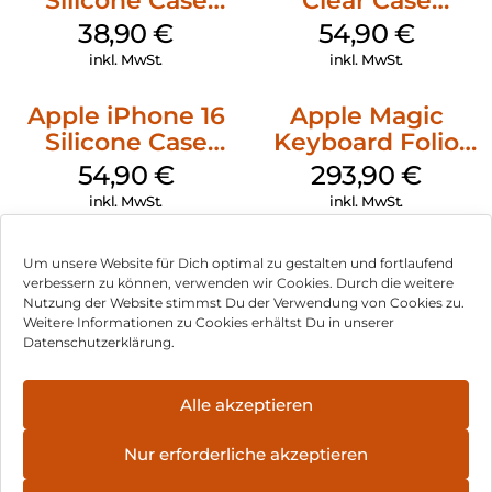
Silicone Case
Clear Case
MagSafe
MagSafe
38,90
€
54,90
€
Ultramarine
Transparent
inkl. MwSt.
inkl. MwSt.
Apple iPhone 16
Apple Magic
Silicone Case
Keyboard Folio
MagSafe Lake
iPad 10.9″ (10.Gen.)
54,90
€
293,90
€
Green
Weiß
inkl. MwSt.
inkl. MwSt.
Um unsere Website für Dich optimal zu gestalten und fortlaufend
verbessern zu können, verwenden wir Cookies. Durch die weitere
Nutzung der Website stimmst Du der Verwendung von Cookies zu.
Impressum
Weitere Informationen zu Cookies erhältst Du in unserer
Datenschutzerklärung.
AGB
Datenschutz
Alle akzeptieren
Vertrag widerrufen
Nur erforderliche akzeptieren
Hinweis zur Batterieentsorgung