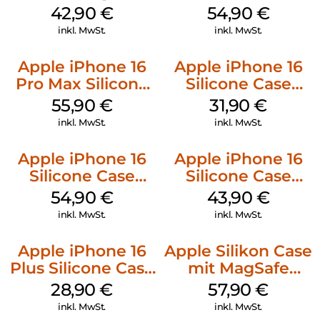
Luna Grey
MagSafe Black
42,90
€
54,90
€
inkl. MwSt.
inkl. MwSt.
Apple iPhone 16
Apple iPhone 16
Pro Max Silicone
Silicone Case
Case MagSafe
MagSafe Fuchsia
55,90
€
31,90
€
Stone Gray
inkl. MwSt.
inkl. MwSt.
Apple iPhone 16
Apple iPhone 16
Silicone Case
Silicone Case
MagSafe Lake
MagSafe Plum
54,90
€
43,90
€
Green
inkl. MwSt.
inkl. MwSt.
Apple iPhone 16
Apple Silikon Case
Plus Silicone Case
mit MagSafe
MagSafe Black
iPhone 14 Pro
28,90
€
57,90
€
(PRODUCT)RED
inkl. MwSt.
inkl. MwSt.