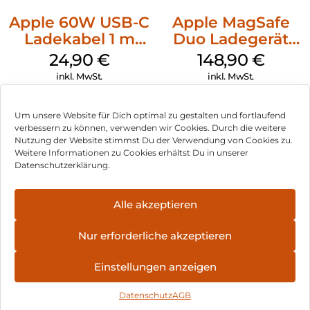
Apple 60W USB-C
Apple MagSafe
Ladekabel 1 m
Duo Ladegerät
Weiß
Weiß
24,90
€
148,90
€
inkl. MwSt.
inkl. MwSt.
Um unsere Website für Dich optimal zu gestalten und fortlaufend
verbessern zu können, verwenden wir Cookies. Durch die weitere
Nutzung der Website stimmst Du der Verwendung von Cookies zu.
Impressum
Weitere Informationen zu Cookies erhältst Du in unserer
Datenschutzerklärung.
AGB
Datenschutz
Alle akzeptieren
Vertrag widerrufen
Nur erforderliche akzeptieren
Hinweis zur Batterieentsorgung
Einstellungen anzeigen
Newsletter
Datenschutz
AGB
©
2026
, Brodos AG – All Rights Reserved.