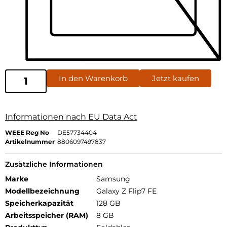
In den Warenkorb
Jetzt kaufen
Informationen nach EU Data Act
WEEE Reg No
DE57734404
Artikelnummer
8806097497837
Zusätzliche Informationen
Marke
Samsung
Modellbezeichnung
Galaxy Z Flip7 FE
Speicherkapazität
128 GB
Arbeitsspeicher (RAM)
8 GB