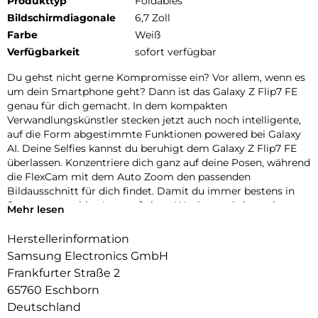
Produkttyp
Foldables
Bildschirmdiagonale
6,7 Zoll
Farbe
Weiß
Verfügbarkeit
sofort verfügbar
Du gehst nicht gerne Kompromisse ein? Vor allem, wenn es
um dein Smartphone geht? Dann ist das Galaxy Z Flip7 FE
genau für dich gemacht. In dem kompakten
Verwandlungskünstler stecken jetzt auch noch intelligente,
auf die Form abgestimmte Funktionen powered bei Galaxy
AI. Deine Selfies kannst du beruhigt dem Galaxy Z Flip7 FE
überlassen. Konzentriere dich ganz auf deine Posen, während
die FlexCam mit dem Auto Zoom den passenden
Bildausschnitt für dich findet. Damit du immer bestens in
Szene gesetzt bist. Lust auf einen Wochenendtrip nach
Mehr lesen
Barcelona oder Paris? Mit dem Dolmetscher kannst du
Sprachbarrieren überwinden und mühelos mit Menschen auf
Herstellerinformation
der ganzen Welt in Kontakt kommen. Einfach aufklappen,
Samsung Electronics GmbH
anwinkeln und die Übersetzung auf dem Hauptdisplay
Frankfurter Straße 2
verfolgen, während dein Gegenüber bequem auf dem
65760 Eschborn
Frontdisplay mitlesen kann. Ob auf dem Open-Air-Festival,
im Freizeitpark oder beim Chillen am See: Das robuste,
Deutschland