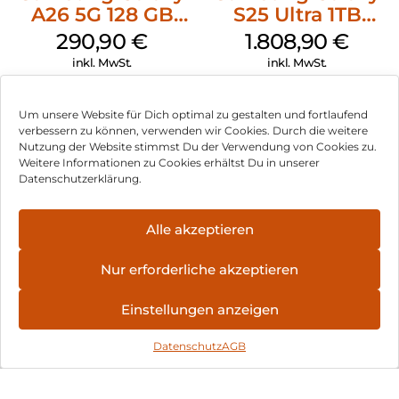
A26 5G 128 GB
S25 Ultra 1TB
Mint
Titanium Black
290,90
€
1.808,90
€
inkl. MwSt.
inkl. MwSt.
Samsung Galaxy
Doro Leva L10
Um unsere Website für Dich optimal zu gestalten und fortlaufend
XCover 7 EE 128
Graphite
verbessern zu können, verwenden wir Cookies. Durch die weitere
GB Black
Nutzung der Website stimmst Du der Verwendung von Cookies zu.
237,90
€
110,90
€
Weitere Informationen zu Cookies erhältst Du in unserer
inkl. MwSt.
inkl. MwSt.
Datenschutzerklärung.
Crosscall Stellar-
Motorola Moto
Alle akzeptieren
M6 128 GB
g75 5G 128 GB
Schwarz
Charcoal Gray
407,90
€
393,90
€
Nur erforderliche akzeptieren
inkl. MwSt.
inkl. MwSt.
Einstellungen anzeigen
Apple iPhone 16
Sonim XP400 5G
Datenschutz
AGB
128 GB Pink
128 GB Schwarz
917,90
€
249,90
€