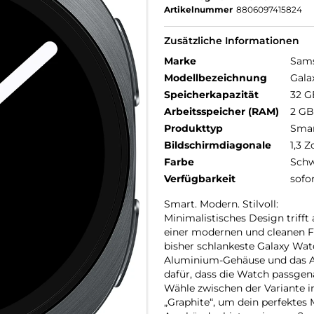
Artikelnummer
8806097415824
Zusätzliche Informationen
Marke
Sam
Modellbezeichnung
Gala
Speicherkapazität
32 G
Arbeitsspeicher (RAM)
2 GB
Produkttyp
Smar
Bildschirmdiagonale
1,3 Z
Farbe
Schw
Verfügbarkeit
sofo
Smart. Modern. Stilvoll:
Minimalistisches Design triff
einer modernen und cleanen For
bisher schlankeste Galaxy Watc
Aluminium-Gehäuse und das A
dafür, dass die Watch passge
Wähle zwischen der Variante 
„Graphite“, um dein perfektes 