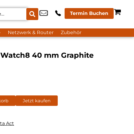
Termin Buchen
e
Netzwerk & Router
Zubehör
 Watch8 40 mm Graphite
korb
Jetzt kaufen
ta Act