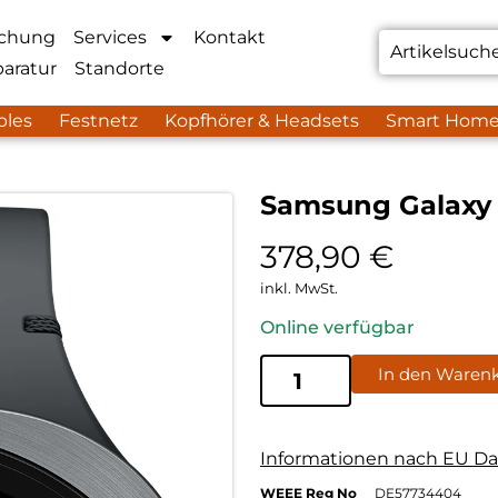
chung
Services
Kontakt
aratur
Standorte
bles
Festnetz
Kopfhörer & Headsets
Smart Hom
Samsung Galaxy
378,90
€
inkl. MwSt.
Online verfügbar
In den Waren
Informationen nach EU Da
WEEE Reg No
DE57734404