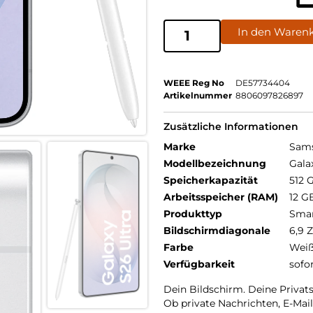
In den Waren
WEEE Reg No
DE57734404
Artikelnummer
8806097826897
Zusätzliche Informationen
Marke
Sam
Modellbezeichnung
Gala
Speicherkapazität
512 
Arbeitsspeicher (RAM)
12 G
Produkttyp
Sma
Bildschirmdiagonale
6,9 Z
Farbe
Wei
Verfügbarkeit
sofo
Dein Bildschirm. Deine Privat
Ob private Nachrichten, E-Mai