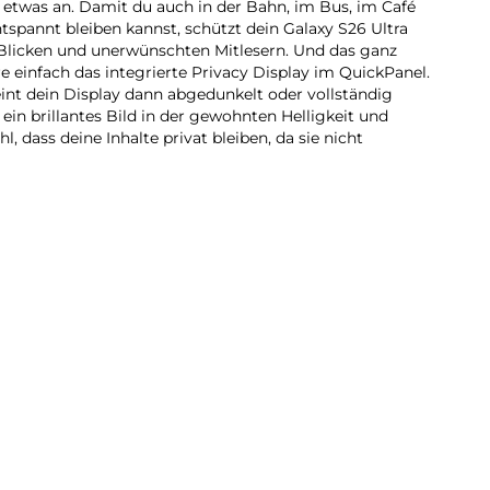
h etwas an. Damit du auch in der Bahn, im Bus, im Café
pannt bleiben kannst, schützt dein Galaxy S26 Ultra
 Blicken und unerwünschten Mitlesern. Und das ganz
re einfach das integrierte Privacy Display im QuickPanel.
eint dein Display dann abgedunkelt oder vollständig
ein brillantes Bild in der gewohnten Helligkeit und
l, dass deine Inhalte privat bleiben, da sie nicht
Alltag unterstützen kann, ohne dass du groß darüber
S26 Ultra kann deine persönlichen Bedürfnisse jetzt
mmenhänge erkennen und bestimmte Aktionen
ützung durch Google Gemini Live, wenn du sie brauchst,
en aus, ohne mühsam zwischen verschiedenen Apps
uche nach Locations wird so schnell eine Nachricht an
erminvereinbarung im Chat ein Eintrag in deinem
o Search mit Google, um schnell die gewünschten
neueste Version kann jetzt mehrere Elemente gleichzeitig
 Outfit oder mehrere Gebäude an einem Ort. In
t du dich von deinem Galaxy S26 Ultra auch proaktiv
 effizient zu gestalten. Für ein AI-Erlebnis, das sich
infügt.