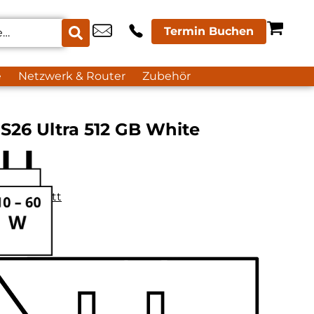
Termin Buchen
e
Netzwerk & Router
Zubehör
S26 Ultra 512 GB White
datenblatt