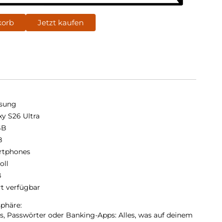
korb
Jetzt kaufen
sung
xy S26 Ultra
GB
B
rtphones
oll
ß
rt verfügbar
sphäre:
ls, Passwörter oder Banking-Apps: Alles, was auf deinem