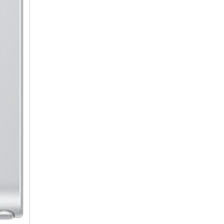
Benachrichtigungen automatisc
werden priorisiert und ganz o
übersichtlich zusammengefasst
ohne langes Scrollen und Abl
Ein echter AI-Beschleuniger:
Ob kreative Foto- und Videobe
und Textzusammenfassungen od
Schwung in deine AI-Nutzung.
Prozessor, der gezielt auf Gal
Integration direkt im Prozesso
komplexen Aufgaben: Fotos w
kontextbezogene Aktionen vor
Verzögerung umgesetzt. So kann
Deine Ideen smart im Griff:
Du hast die Ideen – dein Gala
intuitiven KI-Tools zur Bildbe
einen unverwechselbaren Look
Randbereiche zu ergänzen, Obj
einzufügen oder den Hintergru
mit eigenen Worten beschreib
Möglichkeiten bietet dir das C