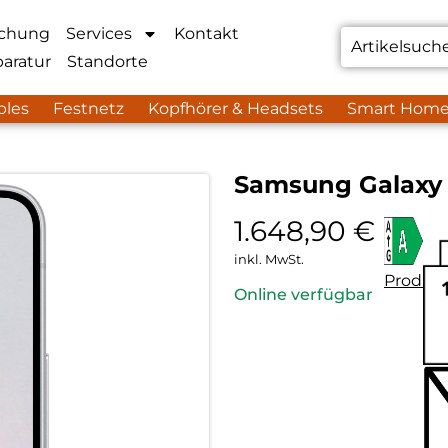
chung
Services
Kontakt
aratur
Standorte
bles
Festnetz
Kopfhörer & Headsets
Smart Hom
Samsung Galaxy 
1.648,90
€
inkl. MwSt.
Produkt
Online verfügbar