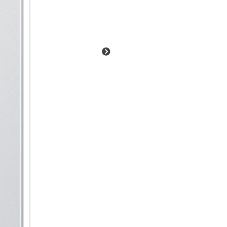
Sei einen Schritt voraus:
Mit Now Nudge wird dein Galax
erkennt relevante Inhalte auf 
passende Aktionen, noch bevor
einmal angesehen oder gespei
automatisch daran, sobald sie 
Situationen denkt Now Nudge f
bestimmte Fotos zuzuschicken,
Und bevor du dich per Messag
Kalender auf Überschneidungen
Aktion. Schnell, intuitiv und i
Intelligent informiert & organis
Ein Blick auf dein Galaxy S26 U
Now Bar auf dem Sperrbildschi
Behalte deine Benachrichtigun
Google News im Blick und grei
zu müssen. Für personalisierte
Morgen, Mittag und Abend eine
Kalenderereignissen, der Wett
den ganzen Tag lang auf dem 
weil du viel um die Ohren hast