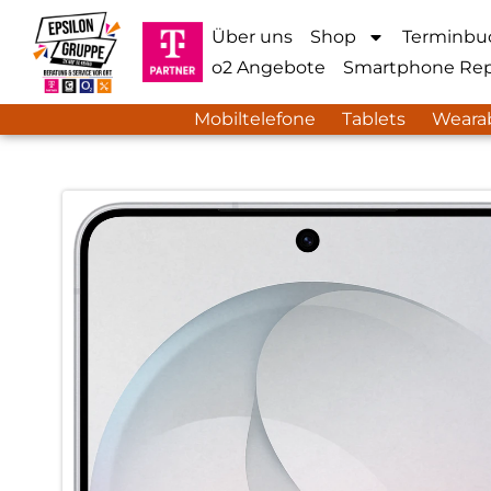
Über uns
Shop
Terminbu
o2 Angebote
Smartphone Rep
Mobiltelefone
Tablets
Weara