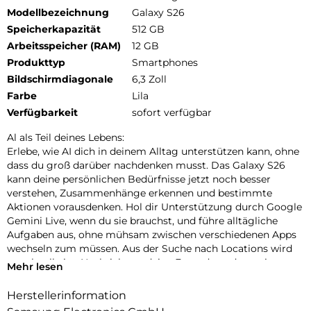
Modellbezeichnung
Galaxy S26
Speicherkapazität
512 GB
Arbeitsspeicher (RAM)
12 GB
Produkttyp
Smartphones
Bildschirmdiagonale
6,3 Zoll
Farbe
Lila
Verfügbarkeit
sofort verfügbar
Al als Teil deines Lebens:
Erlebe, wie AI dich in deinem Alltag unterstützen kann, ohne
dass du groß darüber nachdenken musst. Das Galaxy S26
kann deine persönlichen Bedürfnisse jetzt noch besser
verstehen, Zusammenhänge erkennen und bestimmte
Aktionen vorausdenken. Hol dir Unterstützung durch Google
Gemini Live, wenn du sie brauchst, und führe alltägliche
Aufgaben aus, ohne mühsam zwischen verschiedenen Apps
wechseln zum müssen. Aus der Suche nach Locations wird
so schnell eine Nachricht an deine Freunde und aus einer
Mehr lesen
Terminvereinbarung im Chat ein Eintrag in deinem Kalender.
Nutze auch Circle to Search mit Google, um schnell die
Herstellerinformation
gewünschten Informationen zu finden. Die neueste Version