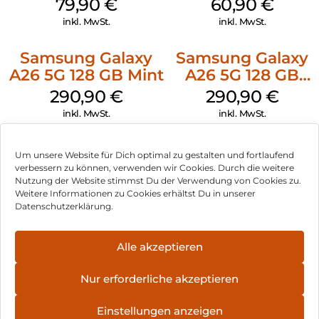
Schwarz
Schwarz
79,90
€
60,90
€
inkl. MwSt.
inkl. MwSt.
Samsung Galaxy
Samsung Galaxy
A26 5G 128 GB Mint
A26 5G 128 GB
White
290,90
€
290,90
€
inkl. MwSt.
inkl. MwSt.
Samsung Galaxy
Samsung Galaxy
Um unsere Website für Dich optimal zu gestalten und fortlaufend
S25 Ultra 512 GB
S25 128 GB Navy
verbessern zu können, verwenden wir Cookies. Durch die weitere
Titanium
Nutzung der Website stimmst Du der Verwendung von Cookies zu.
1.592,90
€
599,90
€
Weitere Informationen zu Cookies erhältst Du in unserer
Whitesilver
inkl. MwSt.
inkl. MwSt.
Datenschutzerklärung.
Samsung Galaxy
Samsung Galaxy
Alle akzeptieren
S25 128 GB Silver
S25 256 GB
Shadow
Icyblue
594,90
€
975,90
€
Nur erforderliche akzeptieren
inkl. MwSt.
inkl. MwSt.
Einstellungen anzeigen