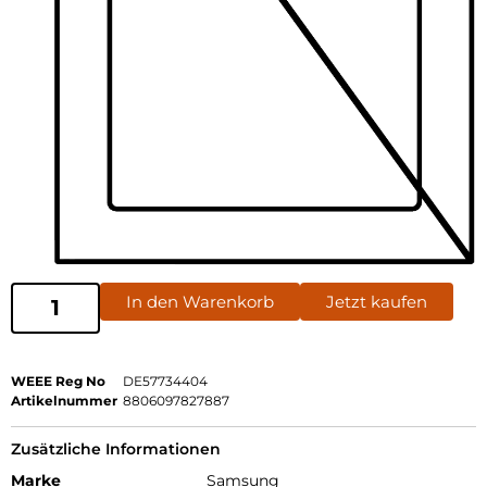
In den Warenkorb
Jetzt kaufen
WEEE Reg No
DE57734404
Artikelnummer
8806097827887
Zusätzliche Informationen
Marke
Samsung