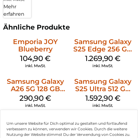
Mehr
erfahren
Ähnliche Produkte
Emporia JOY
Samsung Galaxy
Blueberry
S25 Edge 256 GB
Titanium Silver
104,90
€
1.269,90
€
inkl. MwSt.
inkl. MwSt.
Samsung Galaxy
Samsung Galaxy
A26 5G 128 GB
S25 Ultra 512 GB
White
Titanium
290,90
€
1.592,90
€
Silverblue
inkl. MwSt.
inkl. MwSt.
Samsung Galaxy
Nothing Phone
Um unsere Website für Dich optimal zu gestalten und fortlaufend
S25 128 GB Mint
(3a) 256 GB Black
verbessern zu können, verwenden wir Cookies. Durch die weitere
Nutzung der Website stimmst Du der Verwendung von Cookies zu.
635,90
€
378,90
€