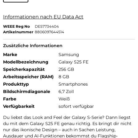
Informationen nach EU Data Act
WEEE Reg No
DE57734404
Artikelnummer
8806097644514
Zusätzliche Informationen
Marke
Samsung
Modellbezeichnung
Galaxy S25 FE
Speicherkapazität
256 GB
Arbeitsspeicher (RAM)
8 GB
Produkttyp
Smartphones
Bildschirmdiagonale
6,7 Zoll
Farbe
Weiß
Verfügbarkeit
sofort verfügbar
Du liebst das Look and Feel der Galaxy S-Serie? Dann liegst
du mit dem Galaxy S25 FE genau richtig. Es bringt dir nicht
nur das ikonische Design – auch in Sachen Leistung,
Ausdauer und AI-Funktionen bekommst du Flagship-