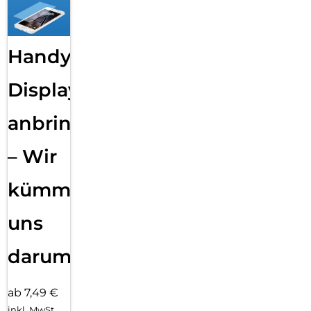
Handy
Displayfolie
anbringen
– Wir
kümmern
uns
darum!
ab 7,49 €
inkl. MwSt.