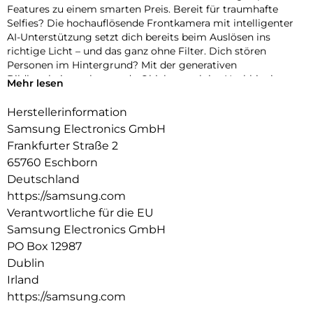
Features zu einem smarten Preis. Bereit für traumhafte
Selfies? Die hochauflösende Frontkamera mit intelligenter
AI-Unterstützung setzt dich bereits beim Auslösen ins
richtige Licht – und das ganz ohne Filter. Dich stören
Personen im Hintergrund? Mit der generativen
Bildbearbeitung kannst du Objekte auch im Nachhinein
Mehr lesen
einfach entfernen, verschieben oder in der Größe ändern.
Schon sieht dein Foto so aus, wie du es dir vorgestellt hast –
Herstellerinformation
perfekt für deinen nächsten Post. Damit dein kreativer Flow
Samsung Electronics GmbH
nicht ins Stocken gerät, performt im Inneren des Galaxy S25
Frankfurter Straße 2
FE ein Prozessor auf Flagship-Niveau. So läuft nicht nur
65760 Eschborn
deine Bild- und Videobearbeitung flüssig – mit Hilfe von
Galaxy AI-Funktionen und Google Gemini sicherst du dir
Deutschland
auch volle AI-Power für deine täglichen Aufgaben. Selbst
https://samsung.com
über die Batterielaufzeit deines Galaxy S25 FE musst du dir
Verantwortliche für die EU
so gut wie keine Gedanken machen. Der ausdauernde Akku
Samsung Electronics GmbH
ermöglicht dir, dass du jeden Moment mit deinem
PO Box 12987
Smartphone genießen kannst.
Dublin
Irland
https://samsung.com