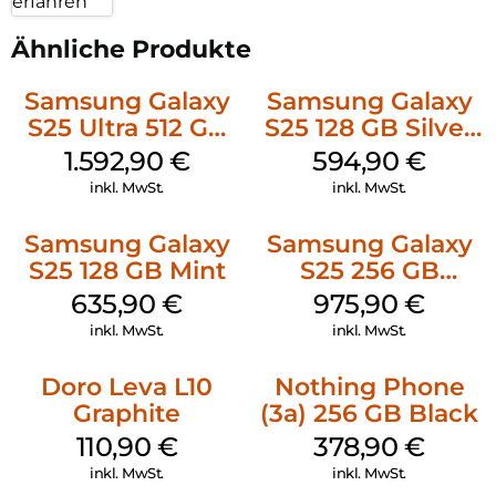
erfahren
Ähnliche Produkte
Samsung Galaxy
Samsung Galaxy
S25 Ultra 512 GB
S25 128 GB Silver
Titanium
Shadow
1.592,90
€
594,90
€
Silverblue
inkl. MwSt.
inkl. MwSt.
Samsung Galaxy
Samsung Galaxy
S25 128 GB Mint
S25 256 GB
Icyblue
635,90
€
975,90
€
inkl. MwSt.
inkl. MwSt.
Doro Leva L10
Nothing Phone
Graphite
(3a) 256 GB Black
110,90
€
378,90
€
inkl. MwSt.
inkl. MwSt.