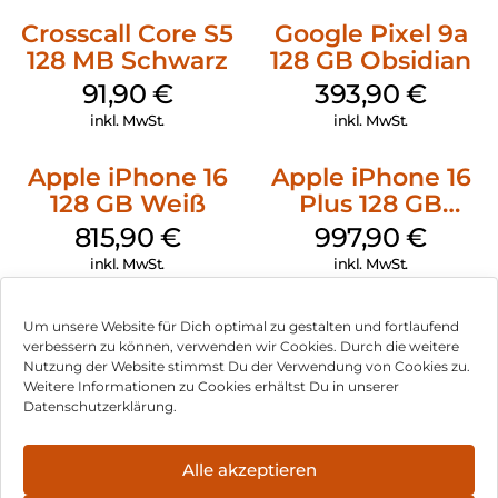
Crosscall Core S5
Google Pixel 9a
128 MB Schwarz
128 GB Obsidian
91,90
€
393,90
€
inkl. MwSt.
inkl. MwSt.
Apple iPhone 16
Apple iPhone 16
128 GB Weiß
Plus 128 GB
Schwarz
815,90
€
997,90
€
inkl. MwSt.
inkl. MwSt.
Um unsere Website für Dich optimal zu gestalten und fortlaufend
verbessern zu können, verwenden wir Cookies. Durch die weitere
Nutzung der Website stimmst Du der Verwendung von Cookies zu.
Impressum
Weitere Informationen zu Cookies erhältst Du in unserer
Datenschutzerklärung.
AGB
Datenschutz
Alle akzeptieren