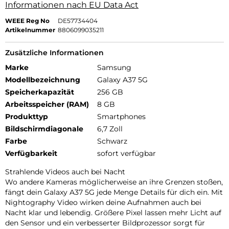
Informationen nach EU Data Act
WEEE Reg No
DE57734404
Artikelnummer
8806099035211
Zusätzliche Informationen
Marke
Samsung
Modellbezeichnung
Galaxy A37 5G
Speicherkapazität
256 GB
Arbeitsspeicher (RAM)
8 GB
Produkttyp
Smartphones
Bildschirmdiagonale
6,7 Zoll
Farbe
Schwarz
Verfügbarkeit
sofort verfügbar
Strahlende Videos auch bei Nacht
Wo andere Kameras möglicherweise an ihre Grenzen stoßen,
fängt dein Galaxy A37 5G jede Menge Details für dich ein. Mit
Nightography Video wirken deine Aufnahmen auch bei
Nacht klar und lebendig. Größere Pixel lassen mehr Licht auf
den Sensor und ein verbesserter Bildprozessor sorgt für