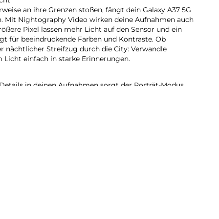
eise an ihre Grenzen stoßen, fängt dein Galaxy A37 5G
in. Mit Nightography Video wirken deine Aufnahmen auch
rößere Pixel lassen mehr Licht auf den Sensor und ein
rgt für beeindruckende Farben und Kontraste. Ob
 nächtlicher Streifzug durch die City: Verwandle
icht einfach in starke Erinnerungen.
Details in deinen Aufnahmen sorgt der Porträt-Modus.
erfeinert automatisch Elemente wie Hauttöne, Haare,
e Lieblingsstimmung für deine Bilder? Speichere deine
nstellungen einfach als persönlichen Filter und wende
 an.
37 5G integrierten AI kannst du vieles mit nur einer
 du verschiedene Apps manuell öffnen musst. Lass zum
er Nachricht in deinem Kalender eintragen und
r Uhr App stellen. Oder verknüpfe deine To-do-Listen in
 passenden Erinnerungen. Unterstützt wirst du im
n wie Google Gemini oder Bixby. Starte deinen
er Sprachbefehl oder über die Seitentaste und lass die
eiten.