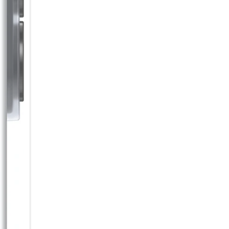
Sound, der verbindet
Warum alleine hören, wenn 
Auracast kannst du Audioinhal
Empfänger in der Nähe übertra
Starte einfach einen Broadcast
Video mit Ton anzuschauen. Pr
Einfach über das Smartphone v
empfangen.
Lange Energie. Kurze Ladepau
Von der ersten Nachricht am 
5.000-mAh Akku begleitet dich
bietet dir dabei bis zu 29 St
nachgeladen werden muss, brin
Galaxy A37 5G schnell wieder a