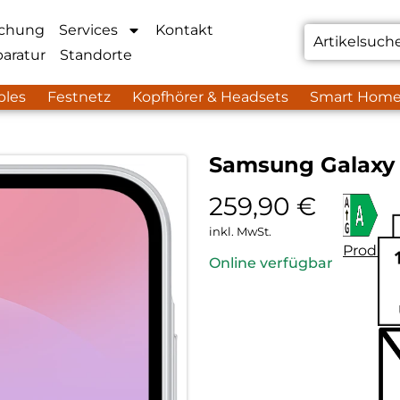
chung
Services
Kontakt
aratur
Standorte
bles
Festnetz
Kopfhörer & Headsets
Smart Hom
Samsung Galaxy
259,90
€
inkl. MwSt.
Produkt
Online verfügbar