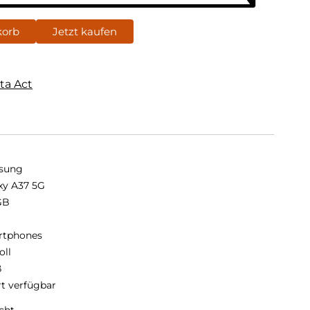
korb
Jetzt kaufen
ta Act
sung
xy A37 5G
GB
B
rtphones
oll
ß
rt verfügbar
cht