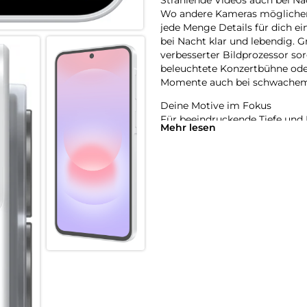
Wo andere Kameras möglicherw
jede Menge Details für dich e
bei Nacht klar und lebendig. G
verbesserter Bildprozessor so
beleuchtete Konzertbühne oder
Momente auch bei schwachem L
Deine Motive im Fokus
Für beeindruckende Tiefe und 
Mehr lesen
Er analysiert die Szene und v
Himmel oder Gras. Du hast ein
bevorzugten Farb- und Lichtei
ihn auf deine Fotos und Videos
Eine Anfrage, vieles erledigt
Mit der tief in deinem Galaxy A
Anfrage erledigen – ohne dass
Beispiel einen Termin aus ein
gleichzeitig einen Alarm in de
Samsung Notes direkt mit den
Alltag von flexiblen AI-Agente
bevorzugten Agenten einfach p
AI im Hintergrund für dich arb