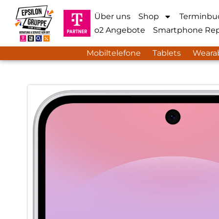
Über uns
Shop
Terminbu
o2 Angebote
Smartphone Rep
Mobiltelefone
Tablets
Weara