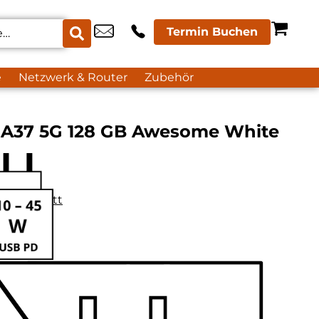
Termin Buchen
e
Netzwerk & Router
Zubehör
 A37 5G 128 GB Awesome White
datenblatt