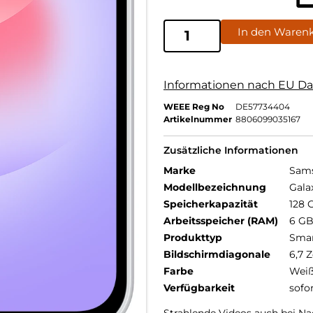
In den Waren
Informationen nach EU Da
WEEE Reg No
DE57734404
Artikelnummer
8806099035167
Zusätzliche Informationen
Marke
Sam
Modellbezeichnung
Gala
Speicherkapazität
128 
Arbeitsspeicher (RAM)
6 G
Produkttyp
Sma
Bildschirmdiagonale
6,7 Z
Farbe
Wei
Verfügbarkeit
sofo
Strahlende Videos auch bei Na