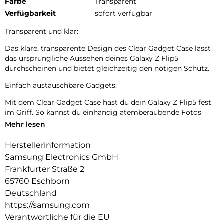
Farbe
Transparent
Verfügbarkeit
sofort verfügbar
Transparent und klar:
Das klare, transparente Design des Clear Gadget Case lässt
das ursprüngliche Aussehen deines Galaxy Z Flip5
durchscheinen und bietet gleichzeitig den nötigen Schutz.
Einfach austauschbare Gadgets:
Mit dem Clear Gadget Case hast du dein Galaxy Z Flip5 fest
im Griff. So kannst du einhändig atemberaubende Fotos
aufnehmen. Außerdem hat das Case eine Vorrichtung für
Mehr lesen
praktische Gadgets, die sich ganz einfach für deine
wechselnden Bedürfnisse austauschen lässt. Verwende das
Herstellerinformation
Case als stabilen Standfuß, um dein Smartphone darauf
Samsung Electronics GmbH
abzustützen. So kannst du deine Inhalte freihändig genießen.
Frankfurter Straße 2
65760 Eschborn
Deutschland
https://samsung.com
Verantwortliche für die EU