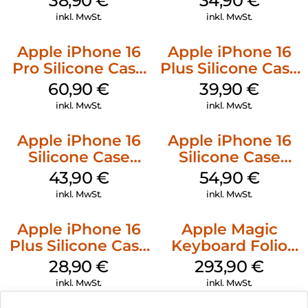
38,90
€
34,90
€
Denim
inkl. MwSt.
inkl. MwSt.
Apple iPhone 16
Apple iPhone 16
Pro Silicone Case
Plus Silicone Case
MagSafe Stone
MagSafe Plum
60,90
€
39,90
€
Gray
inkl. MwSt.
inkl. MwSt.
Apple iPhone 16
Apple iPhone 16
Silicone Case
Silicone Case
MagSafe Plum
MagSafe Black
43,90
€
54,90
€
inkl. MwSt.
inkl. MwSt.
Apple iPhone 16
Apple Magic
Plus Silicone Case
Keyboard Folio
MagSafe Black
iPad 10.9″ (10.Gen.)
28,90
€
293,90
€
Weiß
inkl. MwSt.
inkl. MwSt.