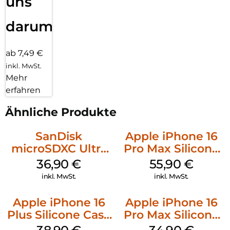
uns
darum!
ab 7,49 €
inkl. MwSt.
Mehr
erfahren
Ähnliche Produkte
SanDisk
Apple iPhone 16
microSDXC Ultra
Pro Max Silicone
128 GB + Adapter
Case MagSafe
36,90
€
55,90
€
Mobile
Stone Gray
inkl. MwSt.
inkl. MwSt.
Apple iPhone 16
Apple iPhone 16
Plus Silicone Case
Pro Max Silicone
MagSafe Denim
Case MagSafe