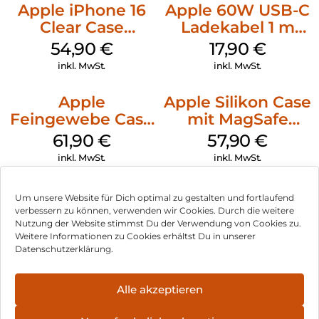
Apple iPhone 16
Apple 60W USB-C
Clear Case
Ladekabel 1 m
MagSafe
Weiß
54,90
€
17,90
€
Transparent
inkl. MwSt.
inkl. MwSt.
Apple
Apple Silikon Case
Feingewebe Case
mit MagSafe
iPhone 15 Pro
iPhone 14 Pro
61,90
€
57,90
€
MagSafe Schwarz
(PRODUCT)RED
inkl. MwSt.
inkl. MwSt.
Um unsere Website für Dich optimal zu gestalten und fortlaufend
verbessern zu können, verwenden wir Cookies. Durch die weitere
Nutzung der Website stimmst Du der Verwendung von Cookies zu.
Impressum
Weitere Informationen zu Cookies erhältst Du in unserer
Datenschutzerklärung.
AGB
Datenschutz
Alle akzeptieren
Vertrag widerrufen