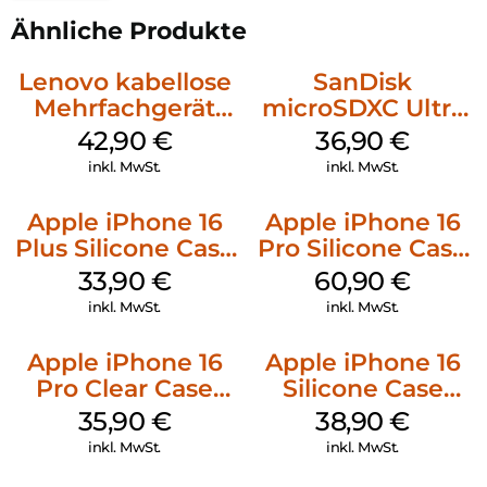
Ähnliche Produkte
Lenovo kabellose
SanDisk
Mehrfachgerät
microSDXC Ultra
Luna Grey
128 GB + Adapter
42,90
€
36,90
€
Mobile
inkl. MwSt.
inkl. MwSt.
Apple iPhone 16
Apple iPhone 16
Plus Silicone Case
Pro Silicone Case
MagSafe Lake
MagSafe Stone
33,90
€
60,90
€
Green
Gray
inkl. MwSt.
inkl. MwSt.
Apple iPhone 16
Apple iPhone 16
Pro Clear Case
Silicone Case
MagSafe
MagSafe
35,90
€
38,90
€
Transparent
Ultramarine
inkl. MwSt.
inkl. MwSt.