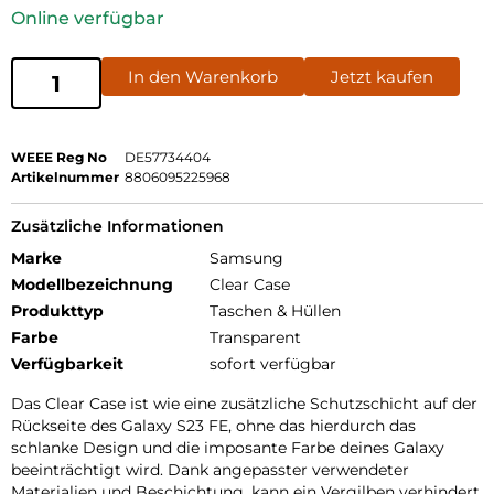
Online verfügbar
In den Warenkorb
Jetzt kaufen
WEEE Reg No
DE57734404
Artikelnummer
8806095225968
Zusätzliche Informationen
Marke
Samsung
Modellbezeichnung
Clear Case
Produkttyp
Taschen & Hüllen
Farbe
Transparent
Verfügbarkeit
sofort verfügbar
Das Clear Case ist wie eine zusätzliche Schutzschicht auf der
Rückseite des Galaxy S23 FE, ohne das hierdurch das
schlanke Design und die imposante Farbe deines Galaxy
beeinträchtigt wird. Dank angepasster verwendeter
Materialien und Beschichtung, kann ein Vergilben verhindert