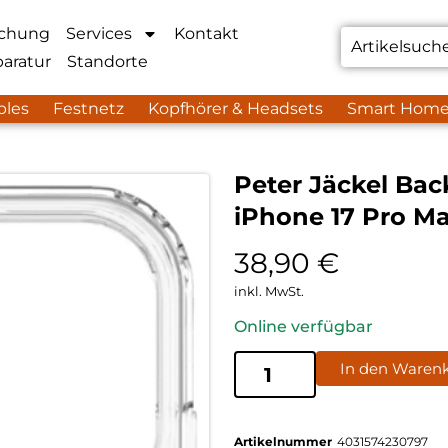
chung
Services
Kontakt
aratur
Standorte
bles
Festnetz
Kopfhörer & Headsets
Smart Hom
Peter Jäckel Bac
iPhone 17 Pro Ma
38,90
€
inkl. MwSt.
Online verfügbar
In den Waren
Artikelnummer
4031574230797