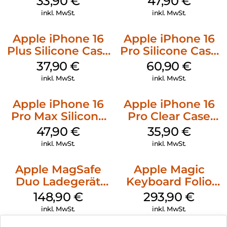
33,90
€
47,90
€
Mobile
inkl. MwSt.
inkl. MwSt.
Apple iPhone 16
Apple iPhone 16
Plus Silicone Case
Pro Silicone Case
MagSafe Lake
MagSafe Stone
37,90
€
60,90
€
Green
Gray
inkl. MwSt.
inkl. MwSt.
Apple iPhone 16
Apple iPhone 16
Pro Max Silicone
Pro Clear Case
Case MagSafe
MagSafe
47,90
€
35,90
€
Black
Transparent
inkl. MwSt.
inkl. MwSt.
Apple MagSafe
Apple Magic
Duo Ladegerät
Keyboard Folio
Weiß
iPad 10.9″ (10.Gen.)
148,90
€
293,90
€
Weiß
inkl. MwSt.
inkl. MwSt.