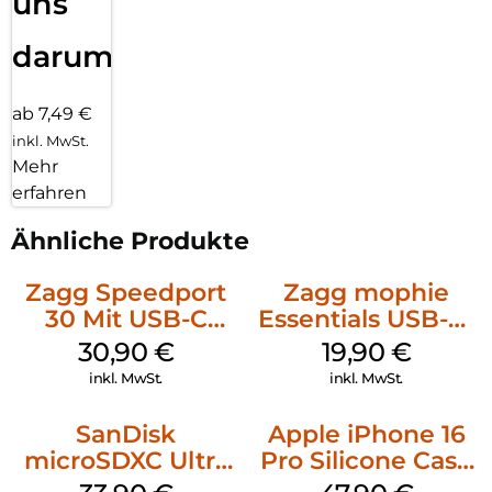
uns
darum!
ab 7,49 €
inkl. MwSt.
Mehr
erfahren
Ähnliche Produkte
Zagg Speedport
Zagg mophie
30 Mit USB-C
Essentials USB-C-
Kabel Weiß
20W Charger PD
30,90
€
19,90
€
Weiß
inkl. MwSt.
inkl. MwSt.
SanDisk
Apple iPhone 16
microSDXC Ultra
Pro Silicone Case
128 GB + Adapter
MagSafe Denim