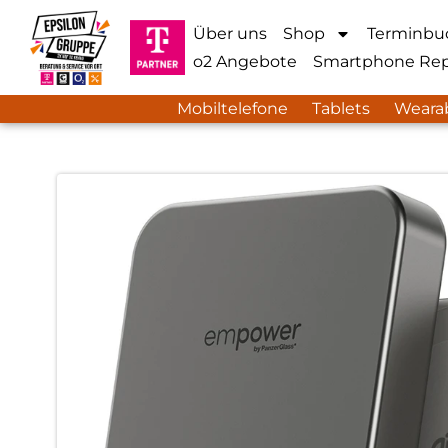
Über uns
Shop
Terminbu
o2 Angebote
Smartphone Rep
Mobiltelefone
Tablets
Weara