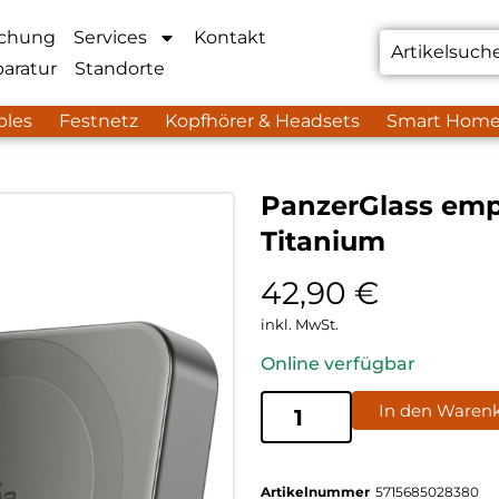
chung
Services
Kontakt
aratur
Standorte
bles
Festnetz
Kopfhörer & Headsets
Smart Hom
PanzerGlass em
Titanium
42,90
€
inkl. MwSt.
Online verfügbar
In den Waren
Artikelnummer
5715685028380