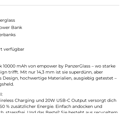
erglass
ower Bank
erbanks
rt verfügbar
 10000 mAh von empower by PanzerGlass – wo starke
gn trifft. Mit nur 14,3 mm ist sie superdünn, aber
Design, hochwertige Materialien, ausgiebig getestet –
gsheld.
l:
reless Charging und 20W USB-C Output versorgt dich
60 % zusätzlicher Energie. Einfach andocken und
ch, stressfrei. Und das Beste? Sie besteht aus recyceltem
hne Plastikverpackung.