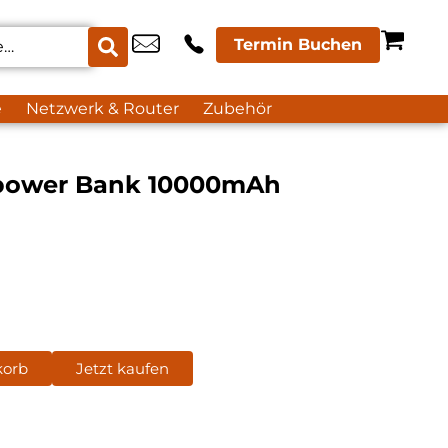
Termin Buchen
e
Netzwerk & Router
Zubehör
power Bank 10000mAh
korb
Jetzt kaufen