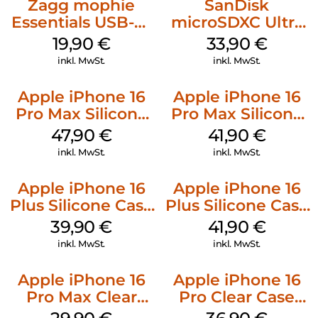
Zagg mophie
SanDisk
Essentials USB-C-
microSDXC Ultra
20W Charger PD
128 GB + Adapter
19,90
€
33,90
€
Weiß
Mobile
inkl. MwSt.
inkl. MwSt.
Apple iPhone 16
Apple iPhone 16
Pro Max Silicone
Pro Max Silicone
Case MagSafe
Case MagSafe
47,90
€
41,90
€
Black
Ultramarine
inkl. MwSt.
inkl. MwSt.
Apple iPhone 16
Apple iPhone 16
Plus Silicone Case
Plus Silicone Case
MagSafe Plum
MagSafe Stone
39,90
€
41,90
€
Gray
inkl. MwSt.
inkl. MwSt.
Apple iPhone 16
Apple iPhone 16
Pro Max Clear
Pro Clear Case
Case MagSafe
MagSafe