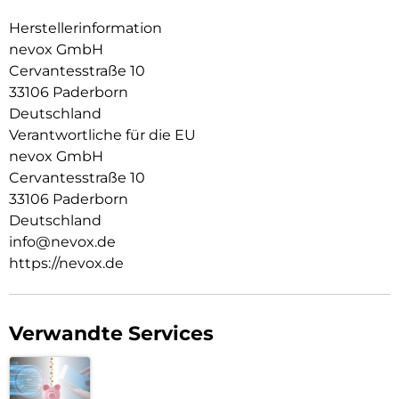
Im inneren der Schutzhülle wurden Mikrofaser Materialien
verwendet, dadurch wird ein zerkratzen des Smartphones
Herstellerinformation
verhindert.
nevox GmbH
Cervantesstraße 10
Die Anschlüsse, Knöpfe und Kamera bleiben voll zugänglich.
33106 Paderborn
Hochwertiges Schmutzabweisendes Silikon Material.
Deutschland
Verantwortliche für die EU
nevox GmbH
Cervantesstraße 10
33106 Paderborn
Deutschland
info@nevox.de
https://nevox.de
Verwandte Services