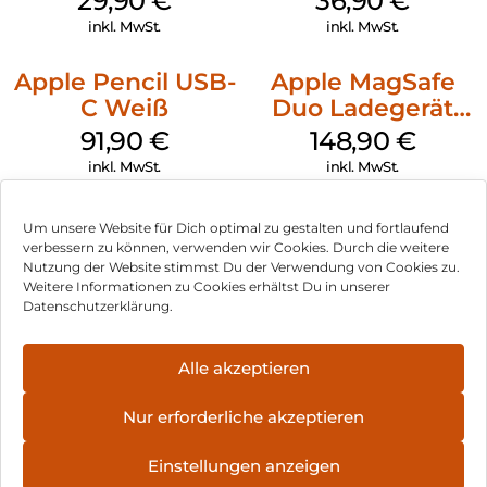
29,90
€
36,90
€
Transparent
Transparent
inkl. MwSt.
inkl. MwSt.
Apple Pencil USB-
Apple MagSafe
C Weiß
Duo Ladegerät
Weiß
91,90
€
148,90
€
inkl. MwSt.
inkl. MwSt.
Um unsere Website für Dich optimal zu gestalten und fortlaufend
verbessern zu können, verwenden wir Cookies. Durch die weitere
Nutzung der Website stimmst Du der Verwendung von Cookies zu.
Impressum
Weitere Informationen zu Cookies erhältst Du in unserer
Datenschutzerklärung.
AGB
Datenschutz
Alle akzeptieren
Vertrag widerrufen
Nur erforderliche akzeptieren
Hinweis zur Batterieentsorgung
Einstellungen anzeigen
Newsletter