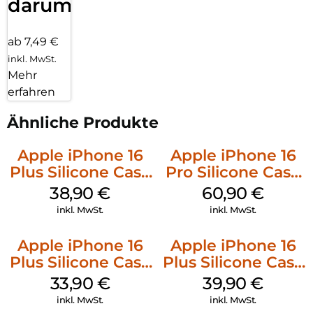
darum!
ab 7,49 €
inkl. MwSt.
Mehr
erfahren
Ähnliche Produkte
Apple iPhone 16
Apple iPhone 16
Plus Silicone Case
Pro Silicone Case
MagSafe Denim
MagSafe Stone
38,90
€
60,90
€
Gray
inkl. MwSt.
inkl. MwSt.
Apple iPhone 16
Apple iPhone 16
Plus Silicone Case
Plus Silicone Case
MagSafe Lake
MagSafe Plum
33,90
€
39,90
€
Green
inkl. MwSt.
inkl. MwSt.