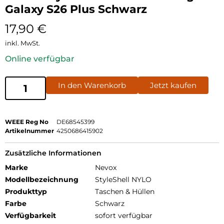
Galaxy S26 Plus Schwarz
17,90
€
inkl. MwSt.
Online verfügbar
In den Warenkorb
Jetzt kaufen
WEEE Reg No
DE68545399
Artikelnummer
4250686415902
Zusätzliche Informationen
Marke
Nevox
Modellbezeichnung
StyleShell NYLO
Produkttyp
Taschen & Hüllen
Farbe
Schwarz
Verfügbarkeit
sofort verfügbar