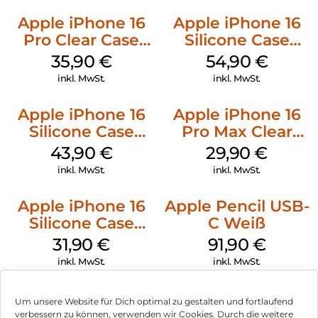
Apple iPhone 16
Apple iPhone 16
Pro Clear Case
Silicone Case
MagSafe
MagSafe Black
35,90
€
54,90
€
Transparent
inkl. MwSt.
inkl. MwSt.
Apple iPhone 16
Apple iPhone 16
Silicone Case
Pro Max Clear
MagSafe Plum
Case MagSafe
43,90
€
29,90
€
Transparent
inkl. MwSt.
inkl. MwSt.
Apple iPhone 16
Apple Pencil USB-
Silicone Case
C Weiß
MagSafe Fuchsia
31,90
€
91,90
€
inkl. MwSt.
inkl. MwSt.
Um unsere Website für Dich optimal zu gestalten und fortlaufend
verbessern zu können, verwenden wir Cookies. Durch die weitere