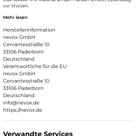
vor Stürzen.
Das Display ist durch die seitlichen Flanken geschützt.
Mehr lesen
Durch die verwendeten Materialien ist ihr Gerät bestens
Herstellerinformation
geschützt.
nevox GmbH
Die Anschlüsse, Knöpfe und Kamera bleiben voll zugänglich.
Cervantesstraße 10
33106 Paderborn
Hochwertiges Schmutzabweisendes Material und langlebige
Deutschland
Zusammensetzung der Materialien.
Verantwortliche für die EU
nevox GmbH
Cervantesstraße 10
33106 Paderborn
Deutschland
info@nevox.de
https://nevox.de
Verwandte Services