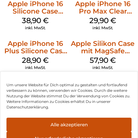
Apple iPhone 16
Apple iPhone 16
Silicone Case
Pro Max Clear
MagSafe
Case MagSafe
38,90
€
29,90
€
Ultramarine
Transparent
inkl. MwSt.
inkl. MwSt.
Apple iPhone 16
Apple Silikon Case
Plus Silicone Case
mit MagSafe
MagSafe Black
iPhone 14 Pro
28,90
€
57,90
€
(PRODUCT)RED
inkl. MwSt.
inkl. MwSt.
Um unsere Website für Dich optimal zu gestalten und fortlaufend
verbessern zu können, verwenden wir Cookies. Durch die weitere
Nutzung der Website stimmst Du der Verwendung von Cookies zu.
Impressum
Weitere Informationen zu Cookies erhältst Du in unserer
Datenschutzerklärung.
AGB
Datenschutz
Alle akzeptieren
Vertrag widerrufen