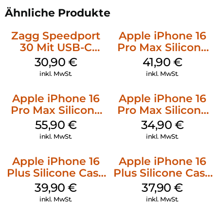
Ähnliche Produkte
Zagg Speedport
Apple iPhone 16
30 Mit USB-C
Pro Max Silicone
Kabel Weiß
Case MagSafe
30,90
€
41,90
€
Ultramarine
inkl. MwSt.
inkl. MwSt.
Apple iPhone 16
Apple iPhone 16
Pro Max Silicone
Pro Max Silicone
Case MagSafe
Case MagSafe
55,90
€
34,90
€
Stone Gray
Denim
inkl. MwSt.
inkl. MwSt.
Apple iPhone 16
Apple iPhone 16
Plus Silicone Case
Plus Silicone Case
MagSafe Plum
MagSafe Lake
39,90
€
37,90
€
Green
inkl. MwSt.
inkl. MwSt.