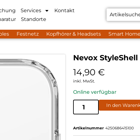
chung
Services
Kontakt
aratur
Standorte
bles
Festnetz
Kopfhörer & Headsets
Smart Hom
Nevox StyleShell
14,90
€
inkl. MwSt.
Online verfügbar
In den Waren
Artikelnummer
4250686415100