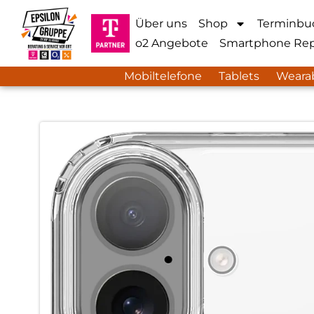
Über uns
Shop
Terminbu
o2 Angebote
Smartphone Rep
Mobiltelefone
Tablets
Weara