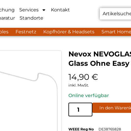
chung
Services
Kontakt
aratur
Standorte
bles
Festnetz
Kopfhörer & Headsets
Smart Hom
Nevox NEVOGLASS
Glass Ohne Easy
14,90
€
inkl. MwSt.
Online verfügbar
In den Waren
WEEE Reg No
DE38765828