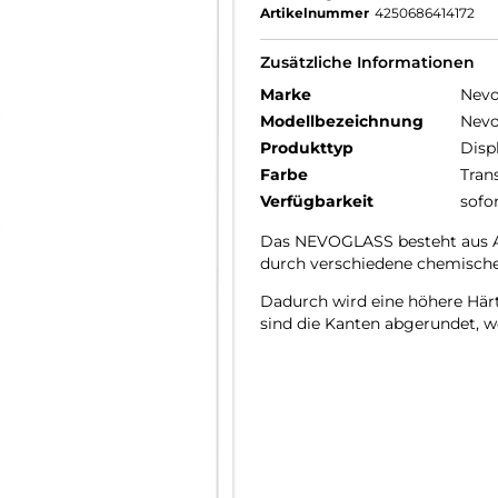
Artikelnummer
4250686414172
Zusätzliche Informationen
Marke
Nev
Modellbezeichnung
Nevo
Produkttyp
Disp
Farbe
Tran
Verfügbarkeit
sofo
Das NEVOGLASS besteht aus AG
durch verschiedene chemische
Dadurch wird eine höhere Härte
sind die Kanten abgerundet, wo