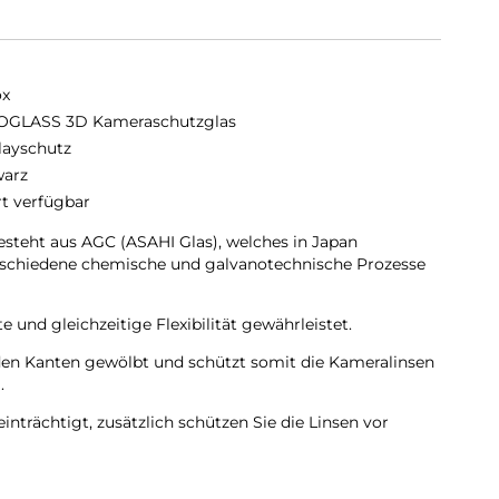
ox
GLASS 3D Kameraschutzglas
layschutz
arz
rt verfügbar
eht aus AGC (ASAHI Glas), welches in Japan
erschiedene chemische und galvanotechnische Prozesse
 und gleichzeitige Flexibilität gewährleistet.
den Kanten gewölbt und schützt somit die Kameralinsen
.
inträchtigt, zusätzlich schützen Sie die Linsen vor
ischenräumen.