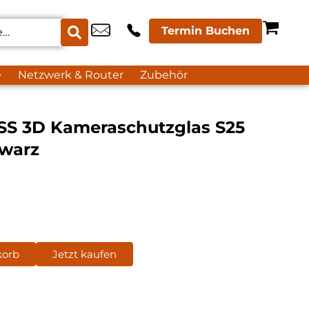
Termin Buchen
e
Netzwerk & Router
Zubehör
S 3D Kameraschutzglas S25
hwarz
korb
Jetzt kaufen