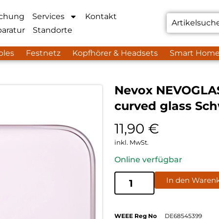
chung
Services
Kontakt
aratur
Standorte
bles
Festnetz
Kopfhörer & Headsets
Smart Hom
Nevox NEVOGLAS
curved glass Sc
11,90
€
inkl. MwSt.
Online verfügbar
In den Waren
WEEE Reg No
DE68545399