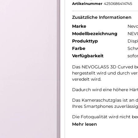
Artikelnummer
4250686414745
Zusätzliche Informationen
Marke
Nev
Modellbezeichnung
NEVO
Produkttyp
Disp
Farbe
Schw
Verfügbarkeit
sofo
Das NEVOGLASS 3D Curved best
hergestellt wird und durch v
veredelt wird.
Dadurch wird eine höhere Härte
Das Kameraschutzglas ist an 
Ihres Smartphones zuverlässig
Die Fotoqualität wird nicht bee
Staubablagerungen in den Zw
Mehr lesen
9H Härtegrad