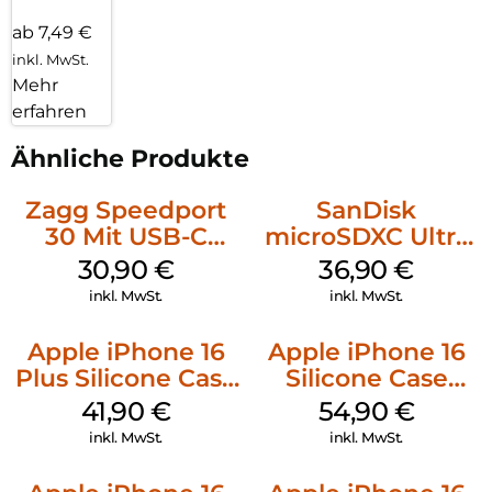
ab 7,49 €
inkl. MwSt.
Mehr
erfahren
Ähnliche Produkte
Zagg Speedport
SanDisk
30 Mit USB-C
microSDXC Ultra
Kabel Weiß
128 GB + Adapter
30,90
€
36,90
€
Mobile
inkl. MwSt.
inkl. MwSt.
Apple iPhone 16
Apple iPhone 16
Plus Silicone Case
Silicone Case
MagSafe Stone
MagSafe Lake
41,90
€
54,90
€
Gray
Green
inkl. MwSt.
inkl. MwSt.