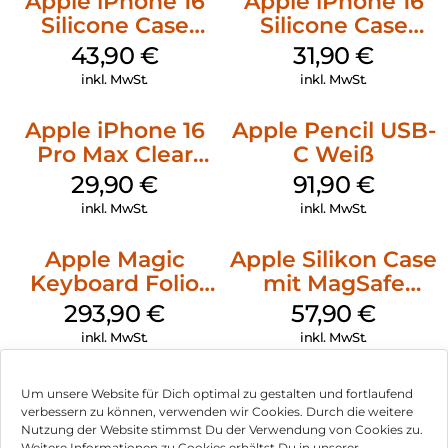
Apple iPhone 16
Apple iPhone 16
Silicone Case
Silicone Case
MagSafe Plum
MagSafe Fuchsia
43,90
€
31,90
€
inkl. MwSt.
inkl. MwSt.
Apple iPhone 16
Apple Pencil USB-
Pro Max Clear
C Weiß
Case MagSafe
29,90
€
91,90
€
Transparent
inkl. MwSt.
inkl. MwSt.
Apple Magic
Apple Silikon Case
Keyboard Folio
mit MagSafe
iPad 10.9″ (10.Gen.)
iPhone 14 Pro
293,90
€
57,90
€
Weiß
(PRODUCT)RED
inkl. MwSt.
inkl. MwSt.
Um unsere Website für Dich optimal zu gestalten und fortlaufend
verbessern zu können, verwenden wir Cookies. Durch die weitere
Nutzung der Website stimmst Du der Verwendung von Cookies zu.
Impressum
Weitere Informationen zu Cookies erhältst Du in unserer