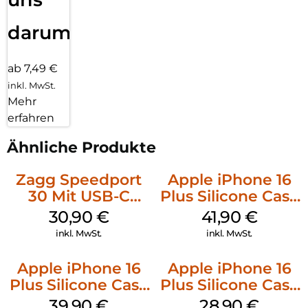
darum!
ab 7,49 €
inkl. MwSt.
Mehr
erfahren
Ähnliche Produkte
Zagg Speedport
Apple iPhone 16
30 Mit USB-C
Plus Silicone Case
Kabel Weiß
MagSafe Stone
30,90
€
41,90
€
Gray
inkl. MwSt.
inkl. MwSt.
Apple iPhone 16
Apple iPhone 16
Plus Silicone Case
Plus Silicone Case
MagSafe Plum
MagSafe Black
39,90
€
28,90
€