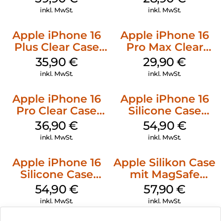
inkl. MwSt.
inkl. MwSt.
Apple iPhone 16
Apple iPhone 16
Plus Clear Case
Pro Max Clear
MagSafe
Case MagSafe
35,90
€
29,90
€
Transparent
Transparent
inkl. MwSt.
inkl. MwSt.
Apple iPhone 16
Apple iPhone 16
Pro Clear Case
Silicone Case
MagSafe
MagSafe Black
36,90
€
54,90
€
Transparent
inkl. MwSt.
inkl. MwSt.
Apple iPhone 16
Apple Silikon Case
Silicone Case
mit MagSafe
MagSafe Lake
iPhone 14 Pro
54,90
€
57,90
€
Green
(PRODUCT)RED
inkl. MwSt.
inkl. MwSt.