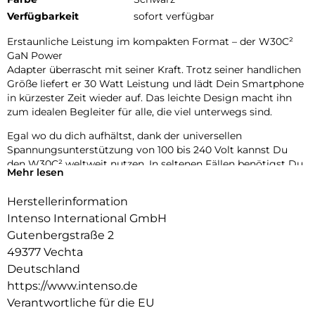
Verfügbarkeit
sofort verfügbar
Erstaunliche Leistung im kompakten Format – der W30C²
GaN Power
Adapter überrascht mit seiner Kraft. Trotz seiner handlichen
Größe liefert er 30 Watt Leistung und lädt Dein Smartphone
in kürzester Zeit wieder auf. Das leichte Design macht ihn
zum idealen Begleiter für alle, die viel unterwegs sind.
Egal wo du dich aufhältst, dank der universellen
Spannungsunterstützung von 100 bis 240 Volt kannst Du
den W30C² weltweit nutzen. In seltenen Fällen benötigst Du
Mehr lesen
einen länderspezifischen Adapter. Erlebe die Zukunft des
Ladens.
Herstellerinformation
Fortschrittliche GaN-Technologie
Intenso International GmbH
Gutenbergstraße 2
Dank der innovativen Galliumnitrid-Technologie (GaN) ist
49377 Vechta
der W30C² nicht nur klein und leicht, sondern auch extrem
effizient. Deine Geräte werden blitzschnell geladen, während
Deutschland
Du gleichzeitig Deinen ökologischen Fußabdruck
https://www.intenso.de
verringerst. GaN macht es möglich, dass die Adapter kleiner
Verantwortliche für die EU
sind und höhere Spannungen und Ströme bewältigen