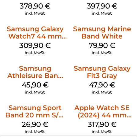
Graphite
mm Green
378,90
€
397,90
€
inkl. MwSt.
inkl. MwSt.
Samsung Galaxy
Samsung Marine
Watch7 44 mm
Band White
Silver
309,90
€
79,90
€
inkl. MwSt.
inkl. MwSt.
Samsung
Samsung Galaxy
Athleisure Band
Fit3 Gray
S/M Galaxy
45,90
€
47,90
€
Watch7 Cream
inkl. MwSt.
inkl. MwSt.
Samsung Sport
Apple Watch SE
Band 20 mm S/M
(2024) 44 mm
Galaxy Watch4
GPS + Cellular
26,90
€
317,90
€
Serie Graphite
(Sportarmband
inkl. MwSt.
inkl. MwSt.