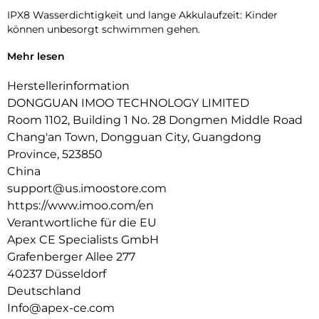
IPX8 Wasserdichtigkeit und lange Akkulaufzeit: Kinder
können unbesorgt schwimmen gehen.
Klassenmodus: Um zu verhindern, dass dein Kind während
Mehr lesen
des Unterrichts gestört wird, kannst du eine Sperrzeit
festlegen.
Herstellerinformation
DONGGUAN IMOO TECHNOLOGY LIMITED
Ablehnung unbekannter Anrufer: Schütze dein Kind, indem
Room 1102, Building 1 No. 28 Dongmen Middle Road
du unbekannte Kontakte blockierst.
Chang'an Town, Dongguan City, Guangdong
Mehrsprachige Unterstutzung: Verfugbar in Englisch,
Province, 523850
Deutsch, Polnisch, Spanisch und Chinesisch.
China
support@us.imoostore.com
https://www.imoo.com/en
Verantwortliche für die EU
Apex CE Specialists GmbH
Grafenberger Allee 277
40237 Düsseldorf
Deutschland
Info@apex-ce.com