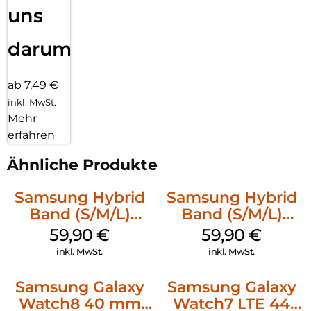
uns
darum!
ab 7,49 €
inkl. MwSt.
Mehr
erfahren
Ähnliche Produkte
Samsung Hybrid
Samsung Hybrid
Band (S/M/L)
Band (S/M/L)
Galaxy
Galaxy
59,90
€
59,90
€
Watch8/Watch8
Watch8/Watch8
inkl. MwSt.
inkl. MwSt.
Classic Blue
Classic Taupe
Samsung Galaxy
Samsung Galaxy
Watch8 40 mm
Watch7 LTE 44