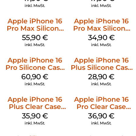
Black
inkl. MwSt.
inkl. MwSt.
Apple iPhone 16
Apple iPhone 16
Pro Max Silicone
Pro Max Silicone
Case MagSafe
Case MagSafe
55,90
€
34,90
€
Stone Gray
Denim
inkl. MwSt.
inkl. MwSt.
Apple iPhone 16
Apple iPhone 16
Pro Silicone Case
Plus Silicone Case
MagSafe Stone
MagSafe Black
60,90
€
28,90
€
Gray
inkl. MwSt.
inkl. MwSt.
Apple iPhone 16
Apple iPhone 16
Plus Clear Case
Pro Clear Case
MagSafe
MagSafe
35,90
€
36,90
€
Transparent
Transparent
inkl. MwSt.
inkl. MwSt.