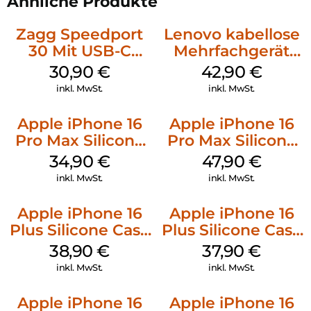
Ähnliche Produkte
Zagg Speedport
Lenovo kabellose
30 Mit USB-C
Mehrfachgerät
Kabel Weiß
Luna Grey
30,90
€
42,90
€
inkl. MwSt.
inkl. MwSt.
Apple iPhone 16
Apple iPhone 16
Pro Max Silicone
Pro Max Silicone
Case MagSafe
Case MagSafe
34,90
€
47,90
€
Denim
Black
inkl. MwSt.
inkl. MwSt.
Apple iPhone 16
Apple iPhone 16
Plus Silicone Case
Plus Silicone Case
MagSafe Denim
MagSafe Lake
38,90
€
37,90
€
Green
inkl. MwSt.
inkl. MwSt.
Apple iPhone 16
Apple iPhone 16