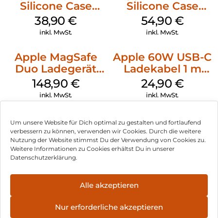
Silicone Case
Silicone Case
MagSafe
MagSafe Black
38,90
€
54,90
€
Ultramarine
inkl. MwSt.
inkl. MwSt.
Apple MagSafe
Apple 60W USB-C
Duo Ladegerät
Ladekabel 1 m
Weiß
Weiß
148,90
€
24,90
€
inkl. MwSt.
inkl. MwSt.
Um unsere Website für Dich optimal zu gestalten und fortlaufend
verbessern zu können, verwenden wir Cookies. Durch die weitere
Nutzung der Website stimmst Du der Verwendung von Cookies zu.
Impressum
Weitere Informationen zu Cookies erhältst Du in unserer
Datenschutzerklärung.
AGB
Datenschutz
Alle akzeptieren
Vertrag widerrufen
Nur erforderliche akzeptieren