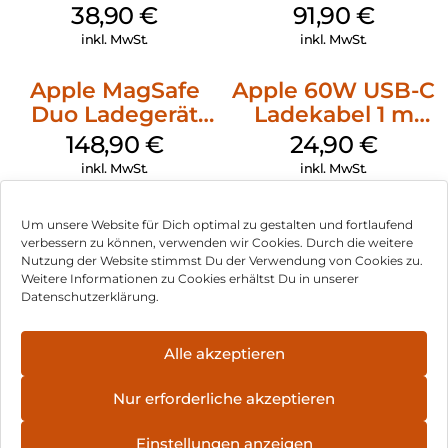
MagSafe
38,90
€
91,90
€
Ultramarine
inkl. MwSt.
inkl. MwSt.
Apple MagSafe
Apple 60W USB-C
Duo Ladegerät
Ladekabel 1 m
Weiß
Weiß
148,90
€
24,90
€
inkl. MwSt.
inkl. MwSt.
Um unsere Website für Dich optimal zu gestalten und fortlaufend
verbessern zu können, verwenden wir Cookies. Durch die weitere
Nutzung der Website stimmst Du der Verwendung von Cookies zu.
Impressum
Weitere Informationen zu Cookies erhältst Du in unserer
Datenschutzerklärung.
AGB
Datenschutz
Alle akzeptieren
Vertrag widerrufen
Nur erforderliche akzeptieren
Hinweis zur Batterieentsorgung
Einstellungen anzeigen