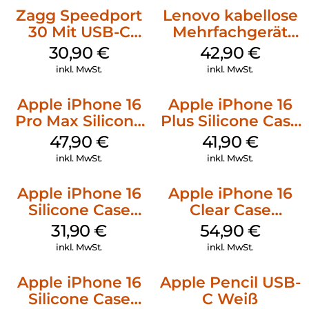
Zagg Speedport
Lenovo kabellose
30 Mit USB-C
Mehrfachgerät
Kabel Weiß
Luna Grey
30,90
€
42,90
€
inkl. MwSt.
inkl. MwSt.
Apple iPhone 16
Apple iPhone 16
Pro Max Silicone
Plus Silicone Case
Case MagSafe
MagSafe Stone
47,90
€
41,90
€
Black
Gray
inkl. MwSt.
inkl. MwSt.
Apple iPhone 16
Apple iPhone 16
Silicone Case
Clear Case
MagSafe Fuchsia
MagSafe
31,90
€
54,90
€
Transparent
inkl. MwSt.
inkl. MwSt.
Apple iPhone 16
Apple Pencil USB-
Silicone Case
C Weiß