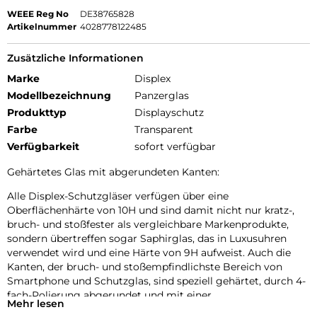
WEEE Reg No
DE38765828
Artikelnummer
4028778122485
Zusätzliche Informationen
Marke
Displex
Modellbezeichnung
Panzerglas
Produkttyp
Displayschutz
Farbe
Transparent
Verfügbarkeit
sofort verfügbar
Gehärtetes Glas mit abgerundeten Kanten:
Alle Displex-Schutzgläser verfügen über eine
Oberflächenhärte von 10H und sind damit nicht nur kratz-,
bruch- und stoßfester als vergleichbare Markenprodukte,
sondern übertreffen sogar Saphirglas, das in Luxusuhren
verwendet wird und eine Härte von 9H aufweist. Auch die
Kanten, der bruch- und stoßempfindlichste Bereich von
Smartphone und Schutzglas, sind speziell gehärtet, durch 4-
fach-Polierung abgerundet und mit einer
Mehr lesen
stoßabsorbierenden Kante versehen. Dieses aufwendige